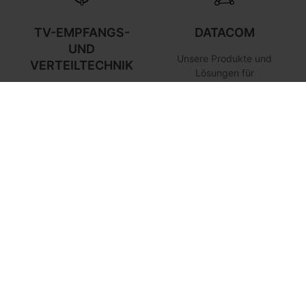
TV-EMPFANGS-
DATACOM
UND
Unsere Produkte und
VERTEILTECHNIK
Lösungen für
Datennetzwerke in Wohn-
Der Empfang und die
und Industrieumgebungen,
Verteilung von TV- und
die über den
Radiosignalen ist unser
Elektrogroßhandel
traditionelles
vertrieben werden.
Geschäftsfeld.
HOSPITALITY
PROFESSIONELLE
LED-BELEUCHTUNG
Effizienter und
allgegenwärtiger
Entwicklung und Fertigung
Internetzugang in einer
von LED-Beleuchtungen
leistungsfähigen
für gewerbliche