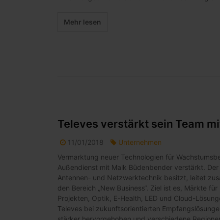
Mehr lesen
Televes verstärkt sein Team m
11/01/2018
Unternehmen
Vermarktung neuer Technologien für Wachstumsber
Außendienst mit Maik Büdenbender verstärkt. Der 4
Antennen- und Netzwerktechnik besitzt, leitet zus
den Bereich „New Business“. Ziel ist es, Märkte 
Projekten, Optik, E-Health, LED und Cloud-Lösun
Televes bei zukunftsorientierten Empfangslösunge
stärker hervorgehoben und verschiedene Regionen 