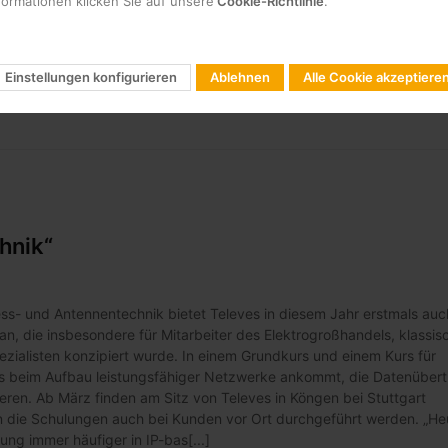
formationen klicken Sie auf unsere
Cookie-Richtlinie
.
Einstellungen konfigurieren
Ablehnen
Alle Cookie akzeptiere
hnik“
s- und Antennentechnik bietet Televes in diesem Jahr erstmals auc
an, die insbesondere für Mitarbeiter des Elektrogroßhandels, klassis
ezialisten konzipiert wurde. In einem Grundkurs und einem Kurs für
 es beim Aufbau leistungsfähiger Netzwerke ankommt, die Datenüber
ren. Ab März finden am Sitz von Televes in Köngen bei Stuttgart
n die Schulungen auch bei Kunden vor Ort durchgeführt werden. „He
ng immer häufiger in IP-bas[...]