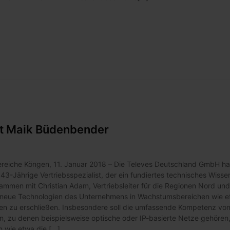
it Maik Büdenbender
eiche Köngen, 11. Januar 2018 – Die Televes Deutschland GmbH hat
3-Jährige Vertriebsspezialist, der ein fundiertes technisches Wissen
ammen mit Christian Adam, Vertriebsleiter für die Regionen Nord und
für neue Technologien des Unternehmens in Wachstumsbereichen wie e
gen zu erschließen. Insbesondere soll die umfassende Kompetenz vo
n, zu denen beispielsweise optische oder IP-basierte Netze gehören
wie etwa die [...]