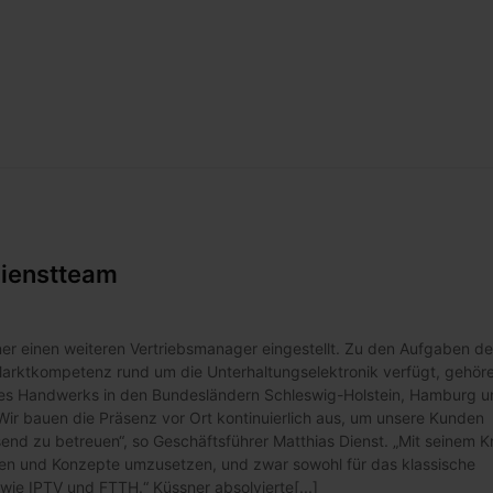
dienstteam
er einen weiteren Vertriebsmanager eingestellt. Zu den Aufgaben d
Marktkompetenz rund um die Unterhaltungselektronik verfügt, gehör
es Handwerks in den Bundesländern Schleswig-Holstein, Hamburg u
ir bauen die Präsenz vor Ort kontinuierlich aus, um unsere Kunden
nd zu betreuen“, so Geschäftsführer Matthias Dienst. „Mit seinem 
een und Konzepte umzusetzen, und zwar sowohl für das klassische
ie IPTV und FTTH.“ Küssner absolvierte[...]