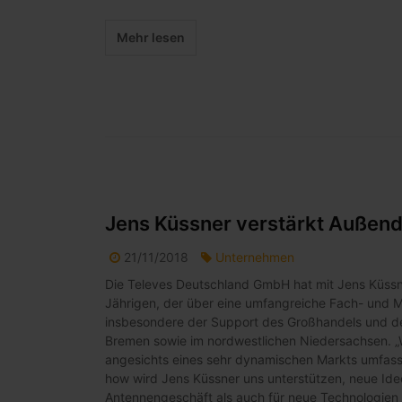
Mehr lesen
Jens Küssner verstärkt Außen
21/11/2018
Unternehmen
Die Televes Deutschland GmbH hat mit Jens Küssn
Jährigen, der über eine umfangreiche Fach- und 
insbesondere der Support des Großhandels und d
Bremen sowie im nordwestlichen Niedersachsen. „W
angesichts eines sehr dynamischen Markts umfasse
how wird Jens Küssner uns unterstützen, neue Id
Antennengeschäft als auch für neue Technologien w