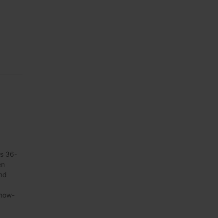
es 36-
en
nd
Know-