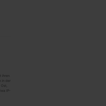
 ihren
 in der
 Ost,
twa IP-
n
,