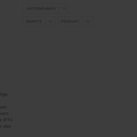
UNTERNEHMEN
13
MARKTS
14
PRODUKT
43
rige,
aben
kern
e IPTV
er den