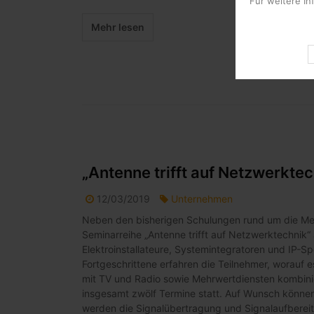
Für weitere In
Mehr lesen
„Antenne trifft auf Netzwerktec
12/03/2019
Unternehmen
Neben den bisherigen Schulungen rund um die Mes
Seminarreihe „Antenne trifft auf Netzwerktechnik“ 
Elektroinstallateure, Systemintegratoren und IP-Sp
Fortgeschrittene erfahren die Teilnehmer, worauf
mit TV und Radio sowie Mehrwertdiensten kombinie
insgesamt zwölf Termine statt. Auf Wunsch könne
werden die Signalübertragung und Signalaufbereitu