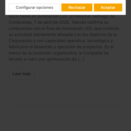
y sostenible Televés garantiza continuidad operativa y
Configurar opciones
Rechazar
Aceptar
soporte técnico, consolidando su posicionamiento como
socio fiable en iluminación LED profesional Santiago de
Compostela, 7 de abril de 2026. Televés reafirma su
compromiso con el Área de Iluminación LED, que continúa
su actividad plenamente alineada con los objetivos de la
Corporación y con capacidad operativa, tecnológica y
fabril para el desarrollo y ejecución de proyectos. En el
marco de su evolución organizativa, la Compañía ha
llevado a cabo una optimización de [...]
Leer más