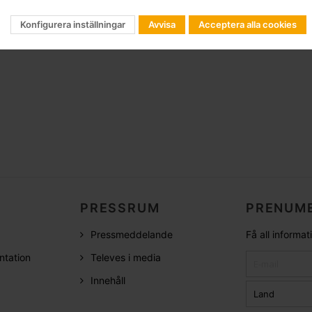
Konfigurera inställningar
Avvisa
Acceptera alla cookies
PRESSRUM
PRENUME
Pressmeddelande
Få all informa
ntation
Televes i media
Innehåll