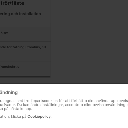
trör/fäste
ering och installation
Skruv
ande för tätning utomhus, 19
Franskskruv
ändning
ra egna samt tredjepartscookies för att förbättra din användarupplevel
 surfvanor. Du kan ändra inställningar, acceptera eller avvisa användning
ka på nästa knapp.
ation, klicka på
Cookiepolicy
.