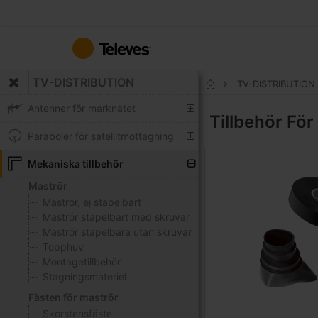
Hoppa
till
innehållet
TV-DISTRIBUTION
TV-DISTRIBUTION
Hem
Antenner för marknätet
Tillbehör
För
Paraboler för satellitmottagning
Mekaniska tillbehör
Maströr
Maströr, ej stapelbart
Maströr stapelbart med skruvar
Maströr stapelbara utan skruvar
Topphuv
Montagetillbehör
Stagningsmateriel
Fästen för maströr
Skorstensfäste