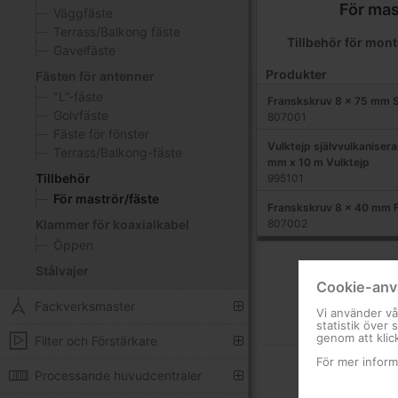
För mas
Väggfäste
Terrass/Balkong fäste
Tillbehör för mont
Gavelfäste
Produkter
Fästen för antenner
"L”-fäste
Franskskruv 8 x 75 mm 
Golvfäste
807001
Fäste för fönster
Vulktejp självvulkaniser
Terrass/Balkong-fäste
mm x 10 m Vulktejp
Tillbehör
995101
För maströr/fäste
Franskskruv 8 x 40 mm 
807002
Klammer för koaxialkabel
Öppen
Stålvajer
Cookie-anv
Fackverksmaster
Vi använder vå
statistik över
genom att klic
Filter och Förstärkare
För mer inform
Processande huvudcentraler