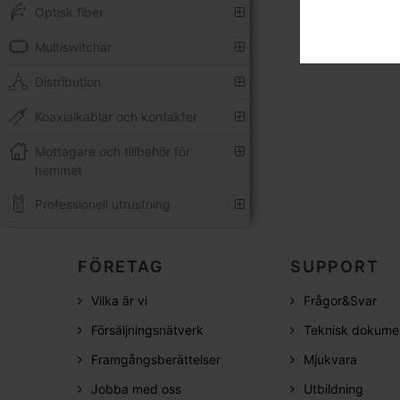
Optisk fiber
Multiswitchar
Distribution
Koaxialkablar och kontakter
Mottagare och tillbehör för
hemmet
Professionell utrustning
FÖRETAG
SUPPORT
Vilka är vi
Frågor&Svar
Försäljningsnätverk
Teknisk dokume
Framgångsberättelser
Mjukvara
Jobba med oss
Utbildning