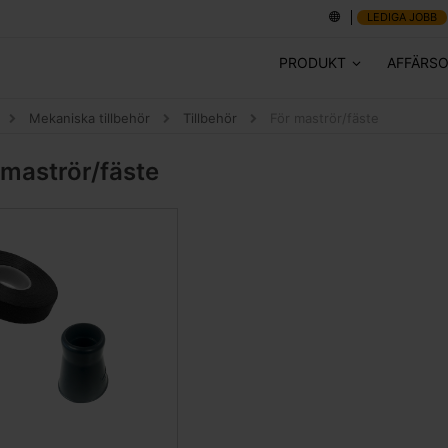
LEDIGA JOBB
PRODUKT
AFFÄRS
Mekaniska tillbehör
Tillbehör
För maströr/fäste
 maströr/fäste