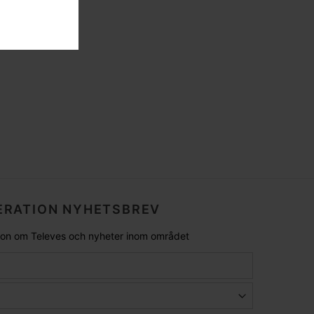
RATION NYHETSBREV
tion om Televes och nyheter inom området