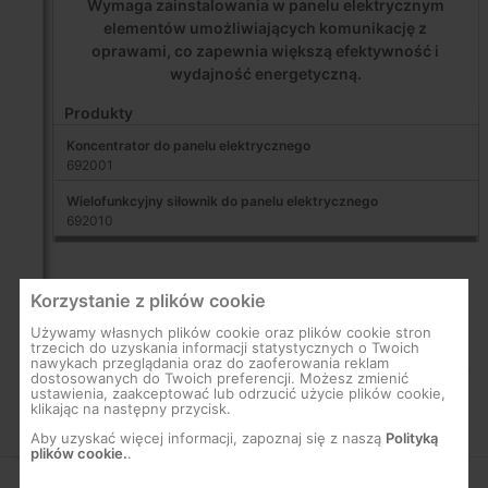
Wymaga zainstalowania w panelu elektrycznym
elementów umożliwiających komunikację z
oprawami, co zapewnia większą efektywność i
wydajność energetyczną.
Produkty
Koncentrator do panelu elektrycznego
692001
Wielofunkcyjny siłownik do panelu elektrycznego
692010
Korzystanie z plików cookie
Używamy własnych plików cookie oraz plików cookie stron
trzecich do uzyskania informacji statystycznych o Twoich
nawykach przeglądania oraz do zaoferowania reklam
dostosowanych do Twoich preferencji. Możesz zmienić
ustawienia, zaakceptować lub odrzucić użycie plików cookie,
klikając na następny przycisk.
Aby uzyskać więcej informacji, zapoznaj się z naszą
Polityką
plików cookie.
.