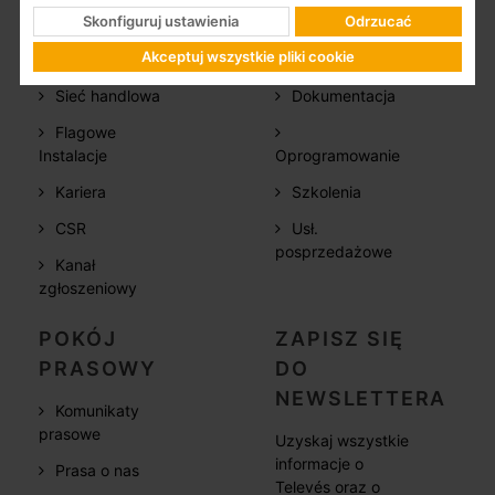
FIRMA
WSPARCIE
Skonfiguruj ustawienia
Odrzucać
Akceptuj wszystkie pliki cookie
Kim jesteśmy
FAQs
Sieć handlowa
Dokumentacja
Flagowe
Instalacje
Oprogramowanie
Kariera
Szkolenia
CSR
Usł.
posprzedażowe
Kanał
zgłoszeniowy
POKÓJ
ZAPISZ SIĘ
PRASOWY
DO
NEWSLETTERA
Komunikaty
prasowe
Uzyskaj wszystkie
informacje o
Prasa o nas
Televés oraz o