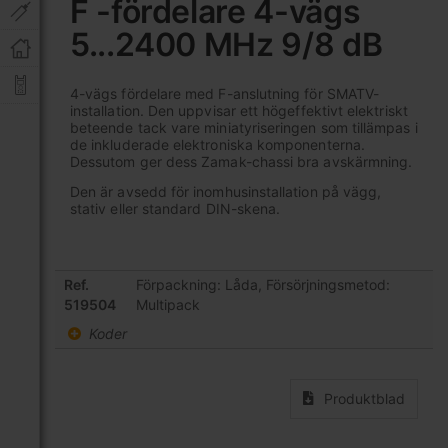
F -fördelare 4-vägs
början
5...2400 MHz 9/8 dB
av
bildgalleriet
4-vägs fördelare med F-anslutning för SMATV-
installation. Den uppvisar ett högeffektivt elektriskt
beteende tack vare miniatyriseringen som tillämpas i
de inkluderade elektroniska komponenterna.
Dessutom ger dess Zamak-chassi bra avskärmning.
Den är avsedd för inomhusinstallation på vägg,
stativ eller standard DIN-skena.
Grupperade
Ref.
Förpackning: Låda, Försörjningsmetod:
produktartiklar
519504
Multipack
Koder
Produktblad