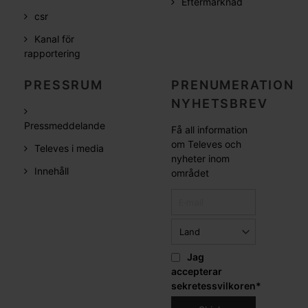
Eftermarknad
csr
Kanal för
rapportering
PRESSRUM
PRENUMERATION
NYHETSBREV
Pressmeddelande
Få all information
om Televes och
Televes i media
nyheter inom
Innehåll
området
Jag
accepterar
sekretessvilkoren
*