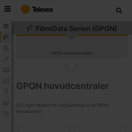
Hoppa
till
innehållet
FibreData Serien (GPON)
GPON huvudcentraler
GPON huvudcentraler
OLT med tillbehör för konfigurering av en GPON
huvudcentral