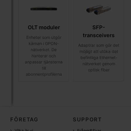
OLT moduler
SFP-
transceivers
Enheter som utgör
kärnan i GPON-
Adaptrar som gör det
nätverket. De
möjligt att utöka det
hanterar och
befintliga Ethernet-
anpassar tjänsterna
nätverket genom
till
optisk fiber
abonnentprofilerna
FÖRETAG
SUPPORT
Vilka är vi
Frågor&Svar