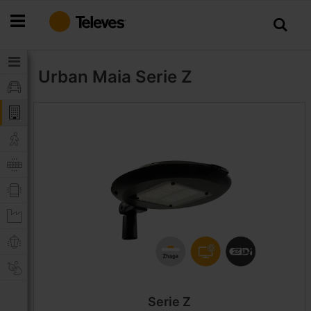
Ir
al
contenido
Urban Maia
Serie Z
Serie Z