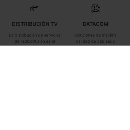
DISTRIBUCIÓN TV
DATACOM
La distribución de servicios
Soluciones de máxima
de radiodifusión es el
calidad de cableado
tradicional núcleo de
estructurado y networking
nuestro negocio.
para hogares (ICT),
empresas o sector
Hospitality.
HOSPITALITY
ILUMINACIÓN LED
PROFESIONAL
Acceso a internet eficiente
y ubicuo en una
Televés ofrece un
infraestructura de red
completo catálogo de
multiservicio de alta
soluciones de iluminación