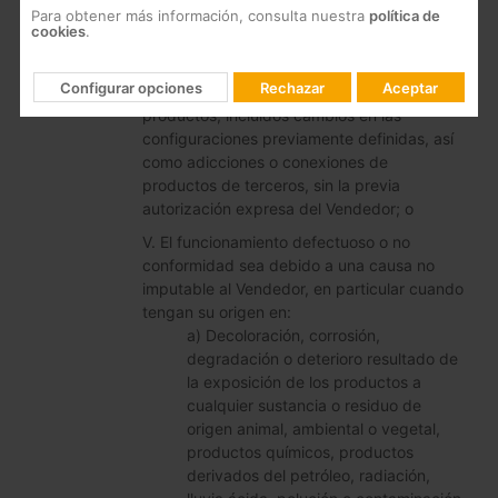
impuestos por el Comprador, hayan sido, o
Para obtener más información, consulta nuestra
política de
cookies
.
no, no aprobados por el Vendedor; o
IV. El Comprador lleve a cabo cualquier tipo
Configurar opciones
Rechazar
Aceptar
de reparación o modificación de los
productos, incluidos cambios en las
configuraciones previamente definidas, así
como adicciones o conexiones de
productos de terceros, sin la previa
autorización expresa del Vendedor; o
V. El funcionamiento defectuoso o no
conformidad sea debido a una causa no
imputable al Vendedor, en particular cuando
tengan su origen en:
a) Decoloración, corrosión,
degradación o deterioro resultado de
la exposición de los productos a
cualquier sustancia o residuo de
origen animal, ambiental o vegetal,
productos químicos, productos
derivados del petróleo, radiación,