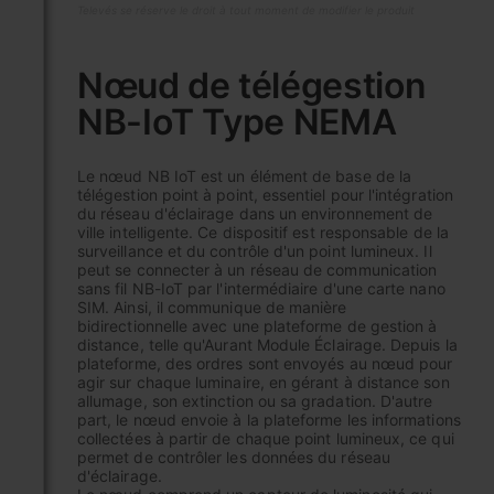
Televés se réserve le droit à tout moment de modifier le produit
Skip
to
Nœud de télégestion
the
NB-IoT Type NEMA
beginning
of
the
Le nœud NB IoT est un élément de base de la
images
télégestion point à point, essentiel pour l'intégration
gallery
du réseau d'éclairage dans un environnement de
ville intelligente. Ce dispositif est responsable de la
surveillance et du contrôle d'un point lumineux. Il
peut se connecter à un réseau de communication
sans fil NB-IoT par l'intermédiaire d'une carte nano
SIM. Ainsi, il communique de manière
bidirectionnelle avec une plateforme de gestion à
distance, telle qu'Aurant Module Éclairage. Depuis la
plateforme, des ordres sont envoyés au nœud pour
agir sur chaque luminaire, en gérant à distance son
allumage, son extinction ou sa gradation. D'autre
part, le nœud envoie à la plateforme les informations
collectées à partir de chaque point lumineux, ce qui
permet de contrôler les données du réseau
d'éclairage.