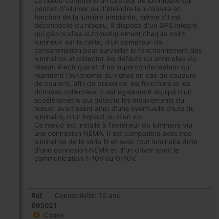
Le nœud comprend un capteur de luminosité qui
permet d'allumer ou d'éteindre le luminaire en
fonction de la lumière ambiante, même s'il est
déconnecté du réseau. Il dispose d'un GPS intégré
qui géolocalise automatiquement chaque point
lumineux sur la carte, d'un compteur de
consommation pour surveiller le fonctionnement des
luminaires et détecter les défauts ou anomalies du
réseau électrique et d'un supercondensateur qui
maintient l'autonomie du nœud en cas de coupure
de courant, afin de préserver les fonctions et les
données collectées. Il est également équipé d'un
accéléromètre qui détecte les mouvements du
nœud, avertissant ainsi d'une éventuelle chute du
luminaire, d'un impact ou d'un vol.
Ce nœud est installé à l'extérieur du luminaire via
une connexion NEMA. Il est compatible avec nos
luminaires de la série N et avec tout luminaire doté
d'une connexion NEMA et d'un driver avec la
communication 1-10V ou 0-10V.
Articles
Réf.
Connectivité: 10 ans
du
695021
produit
Codes