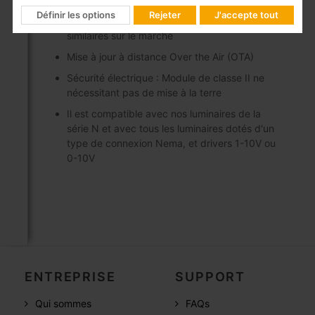
Taille compacte : Taille réduite pour faciliter
Définir les options
Rejeter
J'accepte tout
l'installation, par rapport aux systèmes
similaires sur le marché
Mise à jour à distance Over the Air (OTA)
Sécurité électrique : Module de classe II ne
nécessitant pas de mise à la terre
Il est compatible avec nos luminaires de la
série N et avec tous les luminaires dotés d'un
type de connexion Nema, et drivers 1-10V ou
0-10V
ENTREPRISE
SUPPORT
Qui sommes
FAQs