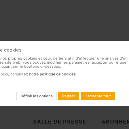
de cookies
 nos propres cookies et ceux de tiers afin d'effectuer une analyse d'util
e site web, vous pouvez modifier les paramètres, accepter ou refuser 
cliquant sur le boutons ci-dessous.
 plus, consultez notre
politique de cookies
.
Définir les options
Rejeter
J'accepte tout
SALLE DE PRESSE
ABONNEM