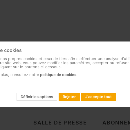
de cookies
 nos propres cookies et ceux de tiers afin d'effectuer une analyse d'util
e site web, vous pouvez modifier les paramètres, accepter ou refuser 
cliquant sur le boutons ci-dessous.
 plus, consultez notre
politique de cookies
.
Définir les options
Rejeter
J'accepte tout
SALLE DE PRESSE
ABONNEM