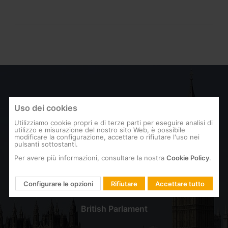
Uso dei cookies
Utilizziamo cookie propri e di terze parti per eseguire analisi di
utilizzo e misurazione del nostro sito Web, è possibile
modificare la configurazione, accettare o rifiutare l'uso nei
pulsanti sottostanti.
Per avere più informazioni, consultare la nostra
Cookie Policy
.
Configurare le opzioni
Rifiutare
Accettare tutto
REGNO UNITO
British Parlament