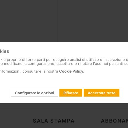
kies
ssword?
kie propri e di terze parti per eseguire analisi di utilizzo e misurazione 
e modificare la configurazione, accettare o rifiutare l'uso nei pulsanti so
informazioni, consultare la nostra
Cookie Policy
.
Configurare le opzioni
Rifiutare
Accettare tutto
SALA STAMPA
ABBONA