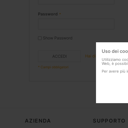
Password
Show Password
Uso dei coo
Hai dimenticato la pa
ACCEDI
Utilizziamo coo
Web, è possibil
Per avere più 
AZIENDA
SUPPORTO