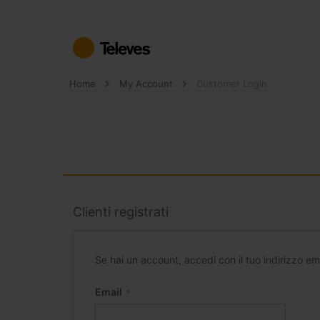
Salta
al
contenuto
Home
My Account
Customer Login
Clienti registrati
Se hai un account, accedi con il tuo indirizzo ema
Email