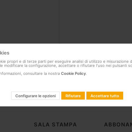
kies
ssword?
kie propri e di terze parti per eseguire analisi di utilizzo e misurazione 
e modificare la configurazione, accettare o rifiutare l'uso nei pulsanti so
informazioni, consultare la nostra
Cookie Policy
.
Configurare le opzioni
Rifiutare
Accettare tutto
SALA STAMPA
ABBONA