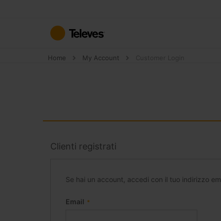
Salta
al
contenuto
Home
My Account
Customer Login
Clienti registrati
Se hai un account, accedi con il tuo indirizzo ema
Email