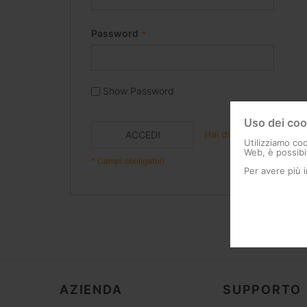
Password
Show Password
Uso dei coo
Hai dimenticato la pa
ACCEDI
Utilizziamo coo
Web, è possibil
Per avere più 
AZIENDA
SUPPORTO