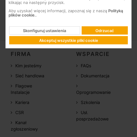
Kolor szary (RAL 7035)
klikając na następny przycisk.
Aby uzyskać więcej informacji, zapoznaj się z naszą
Polityką
plików cookie.
.
Skonfiguruj ustawienia
Odrzucać
Akceptuj wszystkie pliki cookie
FIRMA
WSPARCIE
Kim jesteśmy
FAQs
Sieć handlowa
Dokumentacja
Flagowe
Instalacje
Oprogramowanie
Kariera
Szkolenia
CSR
Usł.
posprzedażowe
Kanał
zgłoszeniowy