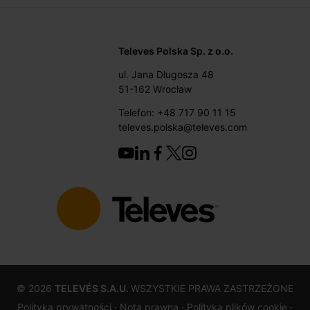
Televes Polska Sp. z o.o.
ul. Jana Długosza 48
51-162 Wrocław
Telefon: +48 717 90 11 15
televes.polska@televes.com
©
2026
TELEVÉS S.A.U.
WSZYSTKIE PRAWA ZASTRZEŻONE
Polityka prywatności ·
Nota prawna
· Polityką plików cookie
·