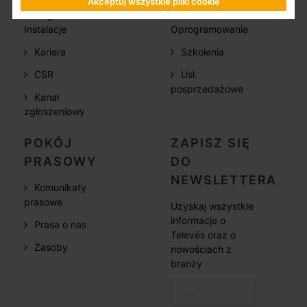
Akceptuj wszystkie pliki cookie
Flagowe
Instalacje
Oprogramowanie
Kariera
Szkolenia
CSR
Usł.
posprzedażowe
Kanał
zgłoszeniowy
POKÓJ
ZAPISZ SIĘ
PRASOWY
DO
NEWSLETTERA
Komunikaty
prasowe
Uzyskaj wszystkie
informacje o
Prasa o nas
Televés oraz o
Zasoby
nowościach z
branży