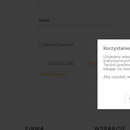
Hasło
Show Password
Korzystanie
Używamy własny
statystycznyc
Nie pamiętasz hasła?
ZALOGUJ SIĘ
Twoich prefere
klikając na nas
Aby uzyskać wi
FIRMA
WSPARCIE