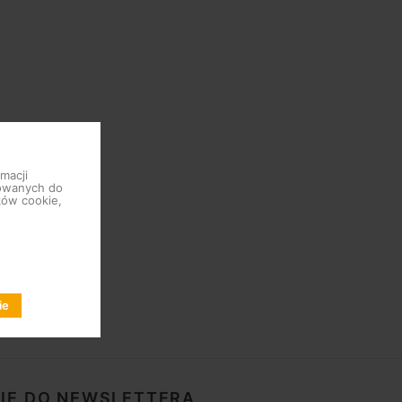
macji
sowanych do
ków cookie,
ie
SIĘ DO NEWSLETTERA