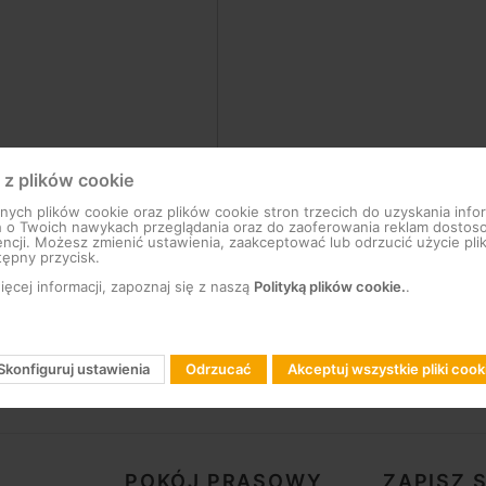
 z plików cookie
ch plików cookie oraz plików cookie stron trzecich do uzyskania infor
h o Twoich nawykach przeglądania oraz do zaoferowania reklam dosto
ncji. Możesz zmienić ustawienia, zaakceptować lub odrzucić użycie pli
tępny przycisk.
ęcej informacji, zapoznaj się z naszą
Polityką plików cookie.
.
Skonfiguruj ustawienia
Odrzucać
Akceptuj wszystkie pliki cook
POKÓJ PRASOWY
ZAPISZ 