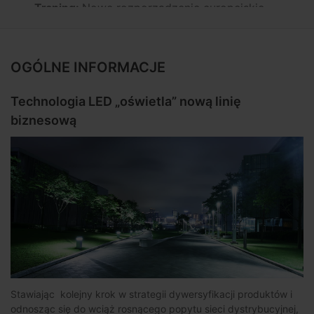
Trening:
Nowe rozporządzenie europejskie
dot. wyrobów budowlanych: CPR
Pomysly:
Montaż NevoSwitcha dCSS w
istniejącej instalacji
OGÓLNE INFORMACJE
Instalacje:
Hotel Los Calderones (Gran
Technologia LED „oświetla” nową linię
Canaria, Hiszpania)
biznesową
Czy wiesz, że...:
...Televes rozpoczęło swoją
działalność produkując siedem anten
dziennie?
Made in Televés:
Technologia TForce
motorem do dalszego rozwoju
Ogłoszenie:
DAT BOSS
Stawiając kolejny krok w strategii dywersyfikacji produktów i
odnosząc się do wciąż rosnącego popytu sieci dystrybucyjnej,