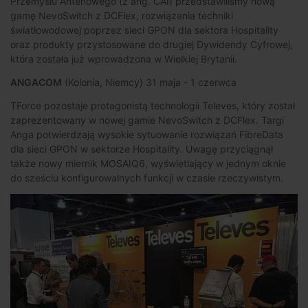
Przemysłu Antenowego (z ang. CAI) przedstawiliśmy nową
gamę NevoSwitch z DCFlex, rozwiązania techniki
światłowodowej poprzez sieci GPON dla sektora Hospitality
oraz produkty przystosowane do drugiej Dywidendy Cyfrowej,
która została już wprowadzona w Wielkiej Brytanii.
ANGACOM
(Kolonia, Niemcy) 31 maja - 1 czerwca
TForce pozostaje protagonistą technologii Televes, który został
zaprezentowany w nowej gamie NevoSwitch z DCFlex. Targi
Anga potwierdzają wysokie sytuowanie rozwiązań FibreData
dla sieci GPON w sektorze Hospitality. Uwagę przyciągnął
także nowy miernik MOSAIQ6, wyświetlający w jednym oknie
do sześciu konfigurowalnych funkcji w czasie rzeczywistym.