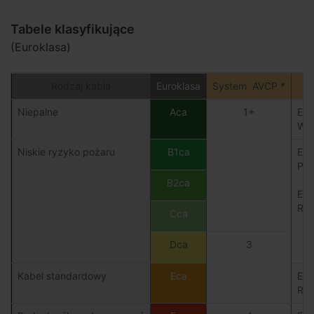
Tabele klasyfikujące
(Euroklasa)
Rodzaj kabla
Euroklasa
System AVCP *
Niepalne
Aca
1+
EN 
War
Niskie ryzyko pożaru
B1ca
EN
Pom
B2ca
EN 
Roz
Cca
Dca
3
Kabel standardowy
Eca
En 
Roz