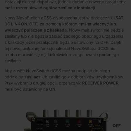
instalacji nie jest kłopotliwe, jednak dodanie nowego urządzenia
może rozregulować
ogólne zasilanie instalacji
.
Nowy NevoSwitch dCSS wyposażony jest w przełącznik (
SAT
DC LINK ON-OFF
) za pomocą którego można
włączyć lub
wyłączyć połączenie z kaskadą
. Nowy multiswitch nie będzie
zasilany lub nie będzie zasilać żadnego obecnego urządzenia
z kaskady jeżeli przełącznik będzie ustawiony na OFF. Dzięki
tej nowej unikalnej funkcjonalności NevoSwitcha dCSS nie
trzeba martwić się o jakiekolwiek rozregulowanie podanego
zasilania.
Aby zasilić NevoSwitch dCSS można podpiąć do niego
oddzielny
zasilacz
lub zasilić go z odbiorników użytkowników.
Przy wybraniu drugiej opcji, przełącznik
RECEIVER POWER
musi być ustawiony na
ON
.