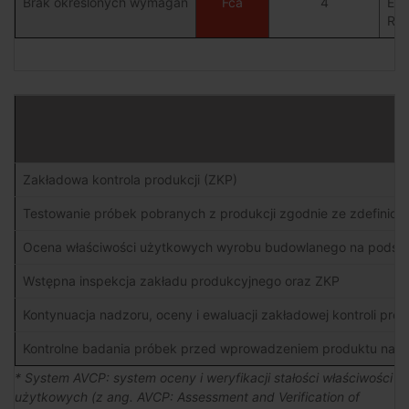
Brak określonych wymagań
Fca
4
En 
Roz
Zakładowa kontrola produkcji (ZKP)
Testowanie próbek pobranych z produkcji zgodnie ze zdefinio
Ocena właściwości użytkowych wyrobu budowlanego na podstawi
Wstępna inspekcja zakładu produkcyjnego oraz ZKP
Kontynuacja nadzoru, oceny i ewaluacji zakładowej kontroli prod
Kontrolne badania próbek przed wprowadzeniem produktu na r
* System AVCP: system oceny i weryfikacji stałości właściwości
użytkowych (z ang. AVCP: Assessment and Verification of