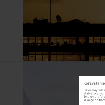
Korzystanie
Używamy własny
statystycznyc
Twoich prefere
klikając na nas