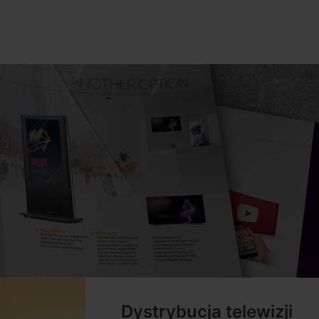
Dystrybucja telewizji