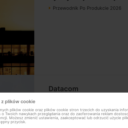
Przewodnik Po Produkcie 2026
Datacom
Przewodnik Po Produkcie 2026
 z plików cookie
ch plików cookie oraz plików cookie stron trzecich do uzyskania infor
h o Twoich nawykach przeglądania oraz do zaoferowania reklam dosto
ncji. Możesz zmienić ustawienia, zaakceptować lub odrzucić użycie pli
tępny przycisk.