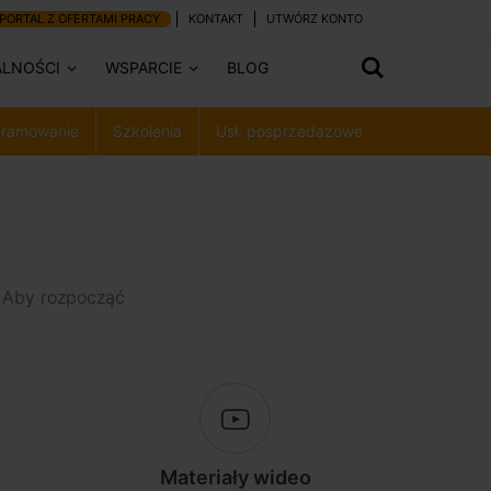
PORTAL Z OFERTAMI PRACY
KONTAKT
UTWÓRZ KONTO
ALNOŚCI
WSPARCIE
BLOG
ramowanie
Szkolenia
Usł. posprzedażowe
. Aby rozpocząć
Materiały wideo