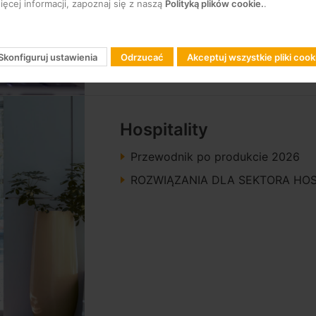
ęcej informacji, zapoznaj się z naszą
Polityką plików cookie.
.
Skonfiguruj ustawienia
Odrzucać
Akceptuj wszystkie pliki cook
Hospitality
Przewodnik po produkcie 2026
ROZWIĄZANIA DLA SEKTORA HOS