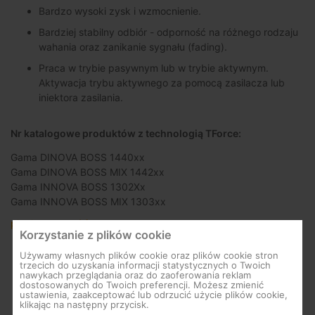
Bardzo wysoki zysk i wzmocnienie.
Bardziej stabilny odbiór - odporność na różnego rodzaju
wahania oraz zanikanie sygnału (fading).
Praca w trybie pasywnym lub w trybie aktywnym.
Aktywacja trybu aktywnego za pomocą zasilacza lub
iniektora zasilania.
Nr katalogowe produktów z technologią TForce:
Gama DINOVA BOSS 1440xx
Gama DINOVA BOSS MIX 1442xx
Gama INNOVA BOSS 1302Xx
Gama INNOVA BOSS MIX 1303xx
pl.televes.com/tforce
Korzystanie z plików cookie
Używamy własnych plików cookie oraz plików cookie stron
trzecich do uzyskania informacji statystycznych o Twoich
nawykach przeglądania oraz do zaoferowania reklam
dostosowanych do Twoich preferencji. Możesz zmienić
ustawienia, zaakceptować lub odrzucić użycie plików cookie,
klikając na następny przycisk.