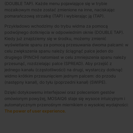
(DOUBLE TAP). Każde menu pojawiające się w trybie
mozaikowym może zostać zmienione na inne, naciskając
pomarańczową strzałkę (TAP) i wybierając ją (TAP).
Przykładowo wchodzimy do trybu widma za pomocą
podwójnego dotknięcia w odpowiednim oknie (DOUBLE TAP).
Kiedy już znajdziemy się w środku, możemy zmienić
wyświetlanie spanu za pomocą przesuwania dwoma palcami: w
celu zwiększenia spanu należy ściągnąć palce jeden do
drugiego (PINCH) natomiast w celu zmniejszenia spanu należy
przesunąć, rozdzielając palce (SPREAD). Aby przejść z
jednego kanału (częstotliwości) na drugi, wystarczy dotknąć
widmo krótkim przesunięciem jednym palcem: do przodu
(następny kanał), do tyłu (poprzedni kanał) (SWIPE).
Dzięki dotykowemu interfejsowi oraz poleceniom gestów
omówionym powyżej, MOSAIQ6 staje się wysoce intuicyjnym i
automatycznym przenośnym miernikiem o wysokiej wydajności:
The power of user experience.