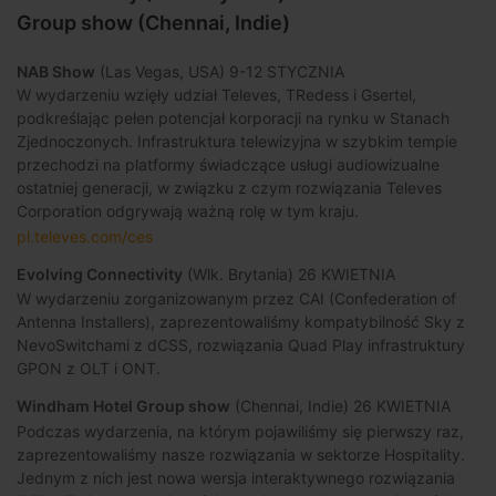
Group show (Chennai, Indie)
NAB Show
(Las Vegas, USA) 9-12 STYCZNIA
W wydarzeniu wzięły udział Televes, TRedess i Gsertel,
podkreślając pełen potencjał korporacji na rynku w Stanach
Zjednoczonych. Infrastruktura telewizyjna w szybkim tempie
przechodzi na platformy świadczące usługi audiowizualne
ostatniej generacji, w związku z czym rozwiązania Televes
Corporation odgrywają ważną rolę w tym kraju.
pl.televes.com/ces
Evolving Connectivity
(Wlk. Brytania) 26 KWIETNIA
W wydarzeniu zorganizowanym przez CAI (Confederation of
Antenna Installers), zaprezentowaliśmy kompatybilność Sky z
NevoSwitchami z dCSS, rozwiązania Quad Play infrastruktury
GPON z OLT i ONT.
Windham Hotel Group show
(Chennai, Indie) 26 KWIETNIA
Podczas wydarzenia, na którym pojawiliśmy się pierwszy raz,
zaprezentowaliśmy nasze rozwiązania w sektorze Hospitality.
Jednym z nich jest nowa wersja interaktywnego rozwiązania