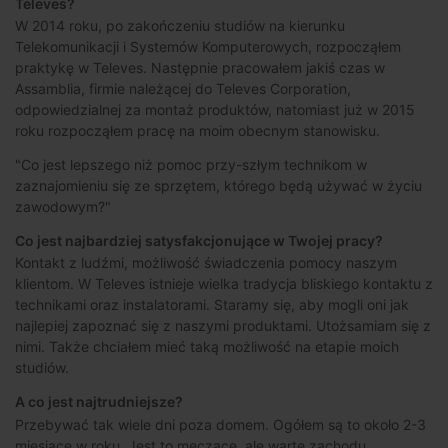
Televes?
W 2014 roku, po zakończeniu studiów na kierunku
Telekomunikacji i Systemów Komputerowych, rozpocząłem
praktykę w Televes. Następnie pracowałem jakiś czas w
Assamblia, firmie należącej do Televes Corporation,
odpowiedzialnej za montaż produktów, natomiast już w 2015
roku rozpocząłem pracę na moim obecnym stanowisku.
"Co jest lepszego niż pomoc przy-szłym technikom w
zaznajomieniu się ze sprzętem, którego będą używać w życiu
zawodowym?"
Co jest najbardziej satysfakcjonujące w Twojej pracy?
Kontakt z ludźmi, możliwość świadczenia pomocy naszym
klientom. W Televes istnieje wielka tradycja bliskiego kontaktu z
technikami oraz instalatorami. Staramy się, aby mogli oni jak
najlepiej zapoznać się z naszymi produktami. Utożsamiam się z
nimi. Także chciałem mieć taką możliwość na etapie moich
studiów.
A co jest najtrudniejsze?
Przebywać tak wiele dni poza domem. Ogółem są to około 2-3
miesiące w roku. Jest to męczące, ale warte zachodu.