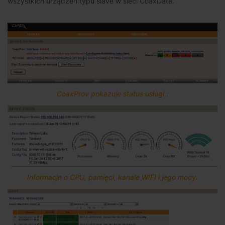
wszystkich urządzeń typu slave w sieci CoaxData.
CoaxProv pokazuje status usługi..
Informacje o CPU, pamięci, kanale WIFI i jego mocy.