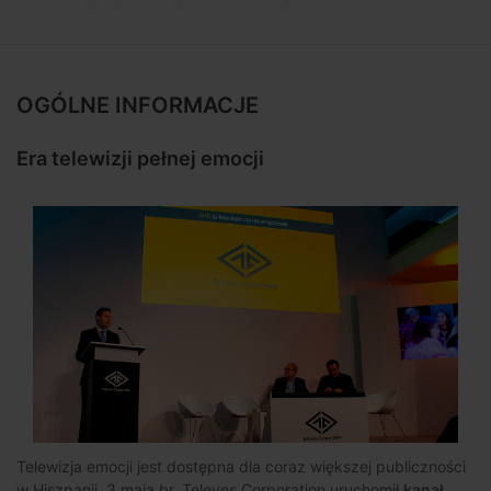
FAQ:
Jak dodać sygnał IF do stacji czołowej
T.0X DVB-T i wysłać go za pomocą
światłowodu do bardziej odległych punktów?
OGÓLNE INFORMACJE
Instalacje:
Hotel Renaissance Sharm El Sheikh
(Egipt)
Era telewizji pełnej emocji
Televes na świecie:
NAB Show (Las Vegas,
USA), Evolving Connectivity (Wlk. Brytania) i
Windham Hotel Group show (Chennai, Indie)
Trening:
Mosaiq6 - dotykowy interfejs i
polecenia gestów
Nie przeocz tego!:
H30 FLEX, nowa opcja do
wizualizacji analogowego audio/wideo
Ogłoszenie:
Televes Corporation
Telewizja emocji jest dostępna dla coraz większej publiczności
w Hiszpanii. 3 maja br. Televes Corporation uruchomił
kanał