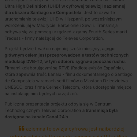
Ultra High Definition (UHD) w cyfrowej telewizji naziemnej
dla obszaru Santiago de Compostela
. Jest to czwarte
uruchomienie telewizji UHD w Hiszpanii, po wcześniejszym
wdrożeniu jej w Madrycie, Barcelonie i Sewilli. Transmisja
odbywa się za pomocą urządzeń z gamy Fourth Series marki
Tredess - firmy należącej do Televes Corporation.
Projekt będzie trwał co najmniej sześć miesięcy,
a jego
głównym celem jest przeprowadzenie testów technicznych
modulacji DVB-T2, w tym odbioru sygnału podczas ruchu
.
Firmami kolaborującymi są RTVE (Radiotelevisión Española),
która zapewnia treść kanału - filmu dokumentalnego o Santiago
de Compostela w ramach serii filmów o Miastach Dziedzictwa
UNESCO, oraz firma Cellnex Telecom, która udostępnia miejsce
na instalację niezbędnych urządzeń.
Publiczna prezentacja projektu odbyła się w Centrum
Technologicznym Televes Corporation
a transmisja była
dostępna na kanale Canal 24 h
.
aziemna telewizja cyfrowa jest najbardziej
odpowiednią platformą do zapewnienia Ultra High