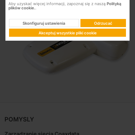
Aby uzyskać więcej informacji, zapoznaj się z naszą
Polityką
plików cookie.
.
Skonfiguruj ustawienia
Odrzucać
Akceptuj wszystkie pliki cookie
POMYSLY
Zarządzanie siecią Coaxdata