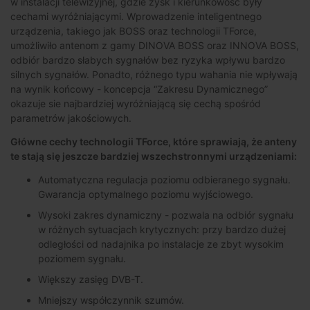
w instalacji telewizyjnej, gdzie zysk i kierunkowość były
cechami wyróżniającymi. Wprowadzenie inteligentnego
urządzenia, takiego jak BOSS oraz technologii TForce,
umożliwiło antenom z gamy DINOVA BOSS oraz INNOVA BOSS,
odbiór bardzo słabych sygnałów bez ryzyka wpływu bardzo
silnych sygnałów. Ponadto, różnego typu wahania nie wpływają
na wynik końcowy - koncepcja “Zakresu Dynamicznego”
okazuje sie najbardziej wyróżniającą się cechą spośród
parametrów jakościowych.
Główne cechy technologii TForce, które sprawiają, że anteny
te stają się jeszcze bardziej wszechstronnymi urządzeniami:
Automatyczna regulacja poziomu odbieranego sygnału.
Gwarancja optymalnego poziomu wyjściowego.
Wysoki zakres dynamiczny - pozwala na odbiór sygnału
w różnych sytuacjach krytycznych: przy bardzo dużej
odległości od nadajnika po instalacje ze zbyt wysokim
poziomem sygnału.
Większy zasięg DVB-T.
Mniejszy współczynnik szumów.