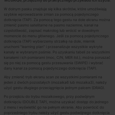
MOSAIQ6, przejdźmy do praktycznego przykładu ich użycia:
W dolnym pasku znajduje się kilka skrótów, które umożliwiają
szybkie wprowadzanie zmian za pomocą pojedynczego
dotknięcia (TAP). Za pomocą tego gestu na dole ekranu można
zmienić pasmo satelitarne na pasmo naziemne, kanał na
częstotliwość, zapisać makrolog lub wrócić w dowolnym
momencie do menu głównego. Jeśli za pomocą pojedynczego
dotknięcia (TAP) wybierzemy strzałkę na dole, miernik
uruchomi "learning plan" i przeanalizuje wszystkie wykryte
kanały w wybranym paśmie. Po uzyskaniu tabeli ze wszystkimi
kanałami i ich pomiarami (moc, C/N, MER itd.), można poruszać
się po niej za pomocą gestu przesuwania (SWIPE) i wybrać
dany kanał za pomocą pojedynczego dotknięcia (TAP).
Aby zmienić tryb ekranu scan ze wszystkimi pomiarami na
jeden z dwóch pozostałych (mozaika6 lub mozaika3), należy
użyć gestu długiego przeciągnięcia jednym palcem (DRAG).
Po przejściu do trybu mozaikowego, przy podwójnym
dotknięciu (DOUBLE TAP), można uzyskać dostęp do jednego
z menu i wyświetlić go na pełnym ekranie. Aby powrócić do
poprzedniego trybu należy użyć gestu podwójnego dotknięcia