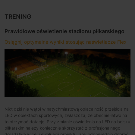
TRENING
Prawidłowe oświetlenie stadionu piłkarskiego
Osiągnij optymalne wyniki stosując naświetlacze Flex
Nikt dziś nie wątpi w natychmiastową opłacalność przejścia na
LED w obiektach sportowych, zwłaszcza, że obecnie łatwo na
to otrzymać dotację. Przy zmianie oświetlenia na LED na boisku
piłkarskim należy koniecznie skorzystać z profesjonalnego
doradztwa w celu ewaluacji projektu, aby odpowiednio dobrać