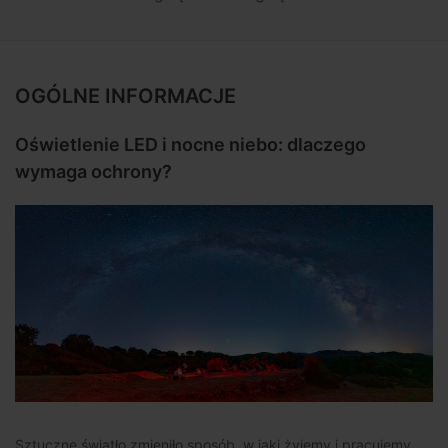
Pomysly:
Jak zarządzać listą kanałów w
ramach projektu IPTV ze streamerów T.0X
FAQ:
Jak zaprogramować nasz inteligentny
OGÓLNE INFORMACJE
wzmacniacz SmartKom?
Oświetlenie LED i nocne niebo: dlaczego
Instalacje:
Gran Luxor Village (Benidorm,
Alicante - Hiszpania)
wymaga ochrony?
Televes na świecie:
CES, FENITEL
Telecom#22, SBC (Smart Builiding
Conference)
Trening:
Prawidłowe oświetlenie stadionu
piłkarskiego
Ogłoszenie:
SmartKom - Filtrowanie,
mieszanie, wzmacnianie oraz równoważenie
sygnału za jednym naciśnięciem
Sztuczne światło zmieniło sposób, w jaki żyjemy i pracujemy,