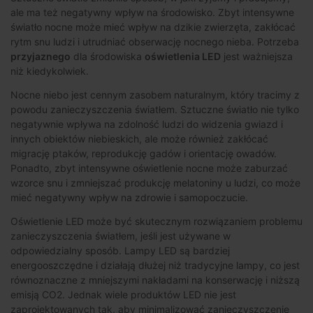
ale ma też negatywny wpływ na środowisko. Zbyt intensywne
światło nocne może mieć wpływ na dzikie zwierzęta, zakłócać
rytm snu ludzi i utrudniać obserwację nocnego nieba. Potrzeba
przyjaznego
dla środowiska
oświetlenia LED
jest ważniejsza
niż kiedykolwiek.
Nocne niebo jest cennym zasobem naturalnym, który tracimy z
powodu zanieczyszczenia światłem. Sztuczne światło nie tylko
negatywnie wpływa na zdolność ludzi do widzenia gwiazd i
innych obiektów niebieskich, ale może również zakłócać
migrację ptaków, reprodukcję gadów i orientację owadów.
Ponadto, zbyt intensywne oświetlenie nocne może zaburzać
wzorce snu i zmniejszać produkcję melatoniny u ludzi, co może
mieć negatywny wpływ na zdrowie i samopoczucie.
Oświetlenie LED może być skutecznym rozwiązaniem problemu
zanieczyszczenia światłem, jeśli jest używane w
odpowiedzialny sposób. Lampy LED są bardziej
energooszczędne i działają dłużej niż tradycyjne lampy, co jest
równoznaczne z mniejszymi nakładami na konserwację i niższą
emisją CO2. Jednak wiele produktów LED nie jest
zaprojektowanych tak, aby minimalizować zanieczyszczenie