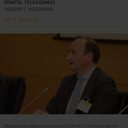
FENITEL TELECOM#22
(MADRYT, HISZPANIA)
13–14 GRUDNIA
Wydarzenie organizowane przez FENITEL*, w którym główni