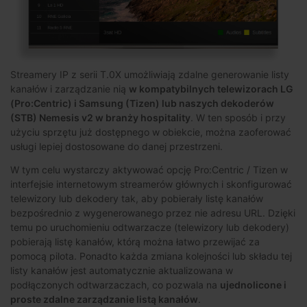
Streamery IP z serii T.0X umożliwiają zdalne generowanie listy
kanałów i zarządzanie nią
w kompatybilnych telewizorach LG
(Pro:Centric) i Samsung (Tizen) lub naszych dekoderów
(STB) Nemesis v2 w branży hospitality
. W ten sposób i przy
użyciu sprzętu już dostępnego w obiekcie, można zaoferować
usługi lepiej dostosowane do danej przestrzeni.
W tym celu wystarczy aktywować opcję Pro:Centric / Tizen w
interfejsie internetowym streamerów głównych i skonfigurować
telewizory lub dekodery tak, aby pobierały listę kanałów
bezpośrednio z wygenerowanego przez nie adresu URL. Dzięki
temu po uruchomieniu odtwarzacze (telewizory lub dekodery)
pobierają listę kanałów, którą można łatwo przewijać za
pomocą pilota. Ponadto każda zmiana kolejności lub składu tej
listy kanałów jest automatycznie aktualizowana w
podłączonych odtwarzaczach, co pozwala na
ujednolicone i
proste zdalne zarządzanie listą kanałów
.