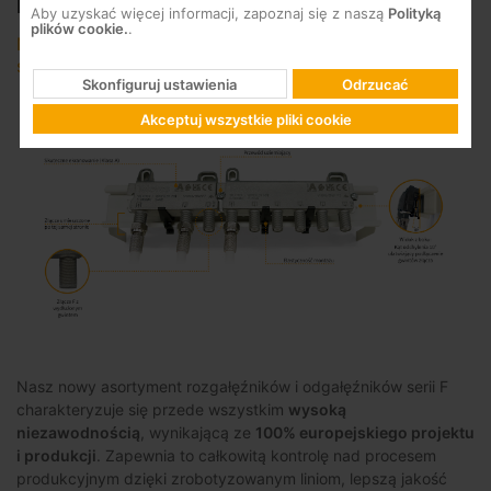
Rozgałęźniki i odgałęźniki serii F
Aby uzyskać więcej informacji, zapoznaj się z naszą
Polityką
plików cookie.
.
Nowa gama urządzeń pasywnych do dystrybucji
sygnału telewizyjnego, 100% Made in Europe
Skonfiguruj ustawienia
Odrzucać
Akceptuj wszystkie pliki cookie
Nasz nowy asortyment rozgałęźników i odgałęźników serii F
charakteryzuje się przede wszystkim
wysoką
niezawodnością
, wynikającą ze
100% europejskiego projektu
i produkcji
. Zapewnia to całkowitą kontrolę nad procesem
produkcyjnym dzięki zrobotyzowanym liniom, lepszą jakość