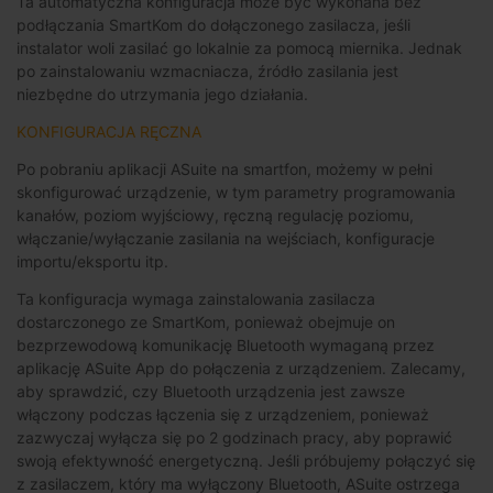
Ta automatyczna konfiguracja może być wykonana bez
podłączania SmartKom do dołączonego zasilacza, jeśli
instalator woli zasilać go lokalnie za pomocą miernika. Jednak
po zainstalowaniu wzmacniacza, źródło zasilania jest
niezbędne do utrzymania jego działania.
KONFIGURACJA RĘCZNA
Po pobraniu aplikacji ASuite na smartfon, możemy w pełni
skonfigurować urządzenie, w tym parametry programowania
kanałów, poziom wyjściowy, ręczną regulację poziomu,
włączanie/wyłączanie zasilania na wejściach, konfiguracje
importu/eksportu itp.
Ta konfiguracja wymaga zainstalowania zasilacza
dostarczonego ze SmartKom, ponieważ obejmuje on
bezprzewodową komunikację Bluetooth wymaganą przez
aplikację ASuite App do połączenia z urządzeniem. Zalecamy,
aby sprawdzić, czy Bluetooth urządzenia jest zawsze
włączony podczas łączenia się z urządzeniem, ponieważ
zazwyczaj wyłącza się po 2 godzinach pracy, aby poprawić
swoją efektywność energetyczną. Jeśli próbujemy połączyć się
z zasilaczem, który ma wyłączony Bluetooth, ASuite ostrzega