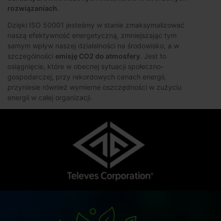
rozwiązaniach
.
Dzięki ISO 50001 jesteśmy w stanie zmaksymalizować
naszą efektywność energetyczną, zmniejszając tym
samym wpływ naszej działalności na środowisko, a w
szczególności
emisję CO2 do atmosfery
. Jest to
osiągnięcie, które w obecnej sytuacji społeczno-
gospodarczej, przy rekordowych cenach energii,
przyniesie również wymierne oszczędności w zużyciu
energii w całej organizacji.