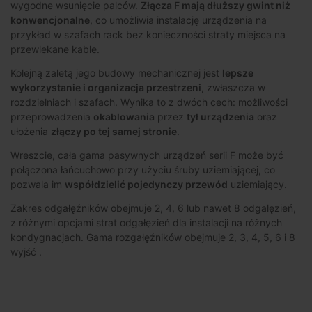
wygodne wsunięcie palców.
Złącza F mają dłuższy gwint niż
konwencjonalne
, co umożliwia instalację urządzenia na
przykład w szafach rack bez konieczności straty miejsca na
przewlekane kable.
Kolejną zaletą jego budowy mechanicznej jest
lepsze
wykorzystanie i organizacja przestrzeni
, zwłaszcza w
rozdzielniach i szafach. Wynika to z dwóch cech: możliwości
przeprowadzenia
okablowania
przez
tył urządzenia
oraz
ułożenia
złączy po tej samej stronie
.
Wreszcie, cała gama pasywnych urządzeń serii F może być
połączona łańcuchowo przy użyciu śruby uziemiającej, co
pozwala im
współdzielić pojedynczy przewód
uziemiający.
Zakres odgałęźników obejmuje 2, 4, 6 lub nawet 8 odgałęzień,
z różnymi opcjami strat odgałęzień dla instalacji na różnych
kondygnacjach. Gama rozgałęźników obejmuje 2, 3, 4, 5, 6 i 8
wyjść .