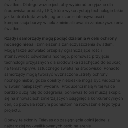
światłem. Dlatego ważne jest, aby wybierać przyjazne dla
środowiska produkty LED, które wykorzystują technologie takie
jak kontrola kąta wiązki, ograniczanie intensywności i
kompensacja barwy w celu zminimalizowania zanieczyszczenia
światłem.
Rządy i samorządy mogą podjąć działania w celu ochrony
nocnego nieba
i zmniejszenia zanieczyszczenia światłem.
Mogą także uchwalać przepisy ograniczające ilość i
intensywność oświetlenia nocnego, promować przyjęcie
technologii przyjaznych dla środowiska i zachęcać do edukacji
na temat wpływu sztucznego światła na środowisko. Ponadto,
samorządy mogą tworzyć wyznaczone „strefy ochrony
nocnego nieba”, gdzie obiekty niebieskie mogą być widoczne
w swoim najlepszym wydaniu. Producenci mają w tej walce
bardzo dużą rolę do odegrania, ponieważ to oni muszą skupić
się na innowacjach zmierzających osiągnięcia konkurencyjnych
cen, co pozwala różnym podmiotom na rozważenie tego typu
projektu.
Obawy te skłoniły Televes do zasięgnięcia opinii jednej z
najbardziej wykwalifikowanych osób na arenie