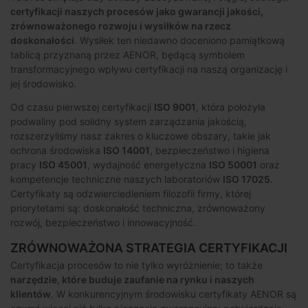
certyfikacji naszych procesów jako gwarancji jakości,
zrównoważonego rozwoju i wysiłków na rzecz
doskonałości
. Wysiłek ten niedawno doceniono pamiątkową
tablicą przyznaną przez AENOR, będącą symbolem
transformacyjnego wpływu certyfikacji na naszą organizację i
jej środowisko.
Od czasu pierwszej certyfikacji
ISO 9001
, która położyła
podwaliny pod solidny system zarządzania jakością,
rozszerzyliśmy nasz zakres o kluczowe obszary, takie jak
ochrona środowiska
ISO 14001
, bezpieczeństwo i higiena
pracy
ISO 45001
, wydajność energetyczna
ISO 50001
oraz
kompetencje techniczne naszych laboratoriów
ISO 17025
.
Certyfikaty są odzwierciedleniem filozofii firmy, której
priorytetami są: doskonałość techniczna, zrównoważony
rozwój, bezpieczeństwo i innowacyjność.
ZRÓWNOWAŻONA STRATEGIA CERTYFIKACJI
Certyfikacja procesów to nie tylko wyróżnienie; to także
narzędzie, które buduje zaufanie na rynku i naszych
klientów
. W konkurencyjnym środowisku certyfikaty AENOR są