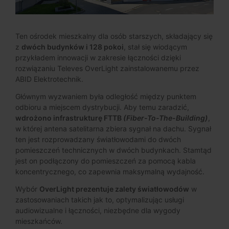
Ten ośrodek mieszkalny dla osób starszych, składający się
z
dwóch budynków i 128 pokoi
, stał się wiodącym
przykładem innowacji w zakresie łączności dzięki
rozwiązaniu Televes OverLight zainstalowanemu przez
ABID Elektrotechnik.
Głównym wyzwaniem była odległość między punktem
odbioru a miejscem dystrybucji. Aby temu zaradzić,
wdrożono infrastrukturę FTTB
(Fiber-To-The-Building)
,
w której antena satelitarna zbiera sygnał na dachu. Sygnał
ten jest rozprowadzany światłowodami do dwóch
pomieszczeń technicznych w dwóch budynkach. Stamtąd
jest on podłączony do pomieszczeń za pomocą kabla
koncentrycznego, co zapewnia maksymalną wydajność.
Wybór
OverLight prezentuje zalety światłowodów
w
zastosowaniach takich jak to, optymalizując usługi
audiowizualne i łączności, niezbędne dla wygody
mieszkańców.