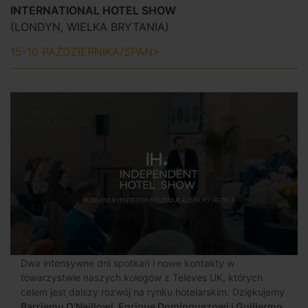
INTERNATIONAL HOTEL SHOW
(LONDYN, WIELKA BRYTANIA)
15-16 PAŹDZIERNIKA/SPAN>
Dwa intensywne dni spotkań i nowe kontakty w
towarzystwie naszych kolegów z Televes UK, których
celem jest dalszy rozwój na rynku hotelarskim. Dziękujemy
Barriemu O'Neillowi, Enrique Domínguezowi i Guillermo