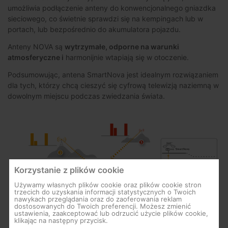
umożliwia podłączenie anteny do konwencjonalnego gniazdka
sieciowego, co świetnie sprawdzi się na kempingach lub w
portach, lub bezpośrednio do akumulatora pojazdu.
Anteny NOVA są
wytrzymałe, odporne na warunki
atmosferyczne i
harmonijnie wtapiają się w otoczenie.
Podsumowując, antena SmartNova jest idealnym rozwiązaniem
dla tych, którzy chcą cieszyć się cyfrową telewizją naziemną w
dowolnym miejscu podczas zwiedzania świata.
Korzystanie z plików cookie
Używamy własnych plików cookie oraz plików cookie stron
trzecich do uzyskania informacji statystycznych o Twoich
nawykach przeglądania oraz do zaoferowania reklam
dostosowanych do Twoich preferencji. Możesz zmienić
ustawienia, zaakceptować lub odrzucić użycie plików cookie,
klikając na następny przycisk.