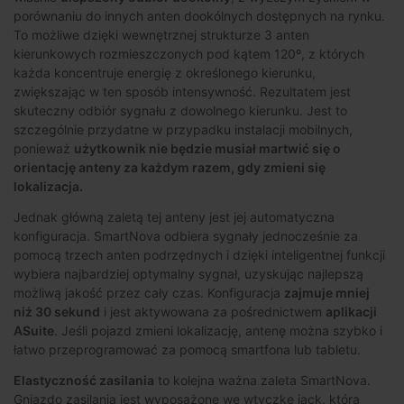
porównaniu do innych anten dookólnych dostępnych na rynku.
To możliwe dzięki wewnętrznej strukturze 3 anten
kierunkowych rozmieszczonych pod kątem 120º, z których
każda koncentruje energię z określonego kierunku,
zwiększając w ten sposób intensywność. Rezultatem jest
skuteczny odbiór sygnału z dowolnego kierunku. Jest to
szczególnie przydatne w przypadku instalacji mobilnych,
ponieważ
użytkownik nie będzie musiał martwić się o
orientację anteny za każdym razem, gdy zmieni się
lokalizacja.
Jednak główną zaletą tej anteny jest jej automatyczna
konfiguracja. SmartNova odbiera sygnały jednocześnie za
pomocą trzech anten podrzędnych i dzięki inteligentnej funkcji
wybiera najbardziej optymalny sygnał, uzyskując najlepszą
możliwą jakość przez cały czas. Konfiguracja
zajmuje mniej
niż 30 sekund
i jest aktywowana za pośrednictwem
aplikacji
ASuite
. Jeśli pojazd zmieni lokalizację, antenę można szybko i
łatwo przeprogramować za pomocą smartfona lub tabletu.
Elastyczność zasilania
to kolejna ważna zaleta SmartNova.
Gniazdo zasilania jest wyposażone we wtyczkę jack, która