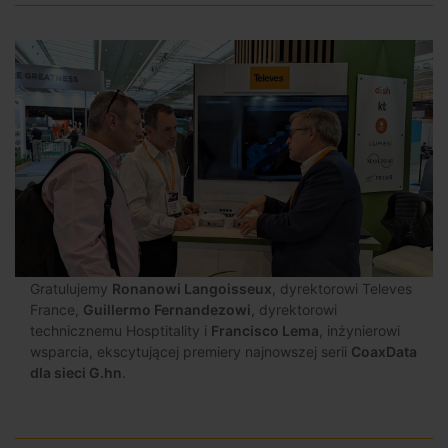
Gratulujemy
Ronanowi Langoisseux
, dyrektorowi Televes
France,
Guillermo Fernandezowi
, dyrektorowi
technicznemu Hosptitality i
Francisco Lema
, inżynierowi
wsparcia, ekscytującej premiery najnowszej serii
CoaxData
dla sieci G.hn
.