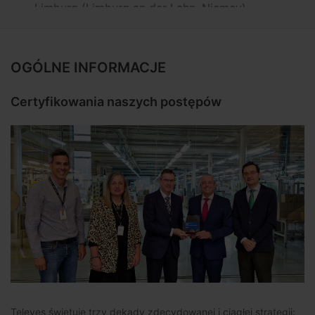
Limburg (Limburg an der Lahn, Niemcy)
Televes na świecie:
Network X, Independent
Hotel Show, Edifica 2024,
Gatubelysningsforum, XENIA, Trend+Technik,
OGÓLNE INFORMACJE
Foro Sanitop, Cluster de Salud de Galicia
RIES24
Certyfikowania naszych postępów
Trening:
Instalacja światłowodów: Kluczowe
punkty dotyczące zapobiegania typowym
problemom
Ogłoszenie:
Zamień kabel TV w swojej firmie
w szybką sieć internetową
Televes świętuje trzy dekady zdecydowanej i ciągłej strategii: