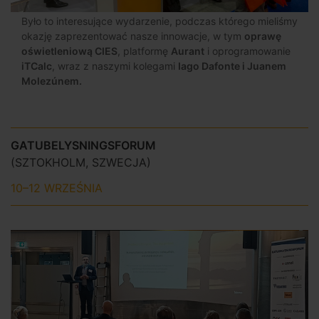
Było to interesujące wydarzenie, podczas którego mieliśmy
okazję zaprezentować nasze innowacje, w tym
oprawę
oświetleniową CIES
, platformę
Aurant
i oprogramowanie
iTCalc
, wraz z naszymi kolegami
Iago Dafonte i Juanem
Molezúnem.
GATUBELYSNINGSFORUM
(SZTOKHOLM, SZWECJA)
10–12 WRZEŚNIA