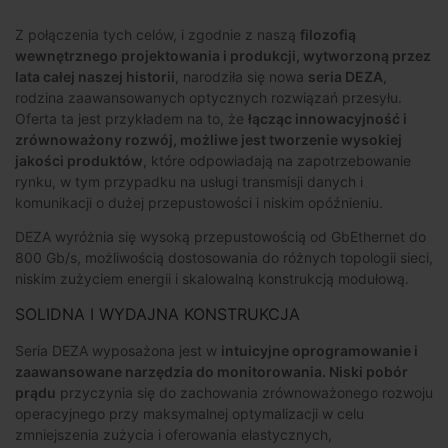
Z połączenia tych celów, i zgodnie z naszą
filozofią
wewnętrznego projektowania i produkcji, wytworzoną przez
lata całej naszej historii
, narodziła się nowa
seria DEZA
,
rodzina zaawansowanych optycznych rozwiązań przesyłu.
Oferta ta jest przykładem na to, że
łącząc innowacyjność i
zrównoważony rozwój, możliwe jest tworzenie wysokiej
jakości produktów
, które odpowiadają na zapotrzebowanie
rynku, w tym przypadku na usługi transmisji danych i
komunikacji o dużej przepustowości i niskim opóźnieniu.
DEZA wyróżnia się wysoką przepustowością od GbEthernet do
800 Gb/s, możliwością dostosowania do różnych topologii sieci,
niskim zużyciem energii i skalowalną konstrukcją modułową.
SOLIDNA I WYDAJNA KONSTRUKCJA
Seria DEZA wyposażona jest w
intuicyjne oprogramowanie i
zaawansowane narzędzia do monitorowania. Niski pobór
prądu
przyczynia się do zachowania zrównoważonego rozwoju
operacyjnego przy maksymalnej optymalizacji w celu
zmniejszenia zużycia i oferowania elastycznych,