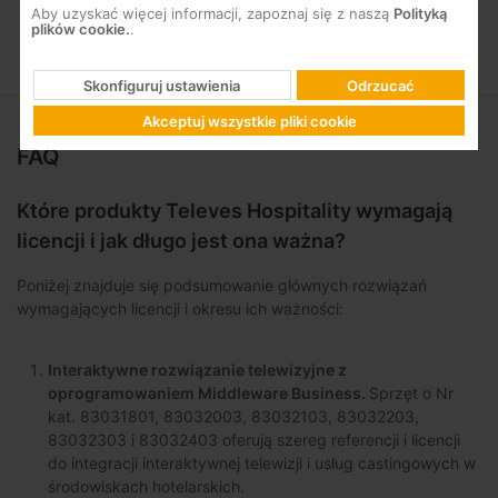
Aby uzyskać więcej informacji, zapoznaj się z naszą
Polityką
plików cookie.
.
Skonfiguruj ustawienia
Odrzucać
Akceptuj wszystkie pliki cookie
FAQ
Które produkty Televes Hospitality wymagają
licencji i jak długo jest ona ważna?
Poniżej znajduje się podsumowanie głównych rozwiązań
wymagających licencji i okresu ich ważności:
Interaktywne rozwiązanie telewizyjne z
oprogramowaniem Middleware Business.
Sprzęt o Nr
kat. 83031801, 83032003, 83032103, 83032203,
83032303 i 83032403 oferują szereg referencji i licencji
do integracji interaktywnej telewizji i usług castingowych w
środowiskach hotelarskich.