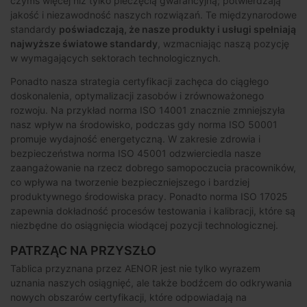
czymś więcej niż tylko pieczęcią gwarancyjną; potwierdzają
jakość i niezawodność naszych rozwiązań. Te międzynarodowe
standardy
poświadczają, że nasze produkty i usługi spełniają
najwyższe światowe standardy
, wzmacniając naszą pozycję
w wymagających sektorach technologicznych.
Ponadto nasza strategia certyfikacji zachęca do ciągłego
doskonalenia, optymalizacji zasobów i zrównoważonego
rozwoju. Na przykład norma ISO 14001 znacznie zmniejszyła
nasz wpływ na środowisko, podczas gdy norma ISO 50001
promuje wydajność energetyczną. W zakresie zdrowia i
bezpieczeństwa norma ISO 45001 odzwierciedla nasze
zaangażowanie na rzecz dobrego samopoczucia pracowników,
co wpływa na tworzenie bezpieczniejszego i bardziej
produktywnego środowiska pracy. Ponadto norma ISO 17025
zapewnia dokładność procesów testowania i kalibracji, które są
niezbędne do osiągnięcia wiodącej pozycji technologicznej.
PATRZĄC NA PRZYSZŁO
Tablica przyznana przez AENOR jest nie tylko wyrazem
uznania naszych osiągnięć, ale także bodźcem do odkrywania
nowych obszarów certyfikacji, które odpowiadają na