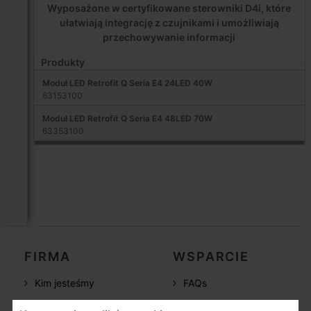
Wyposażone w certyfikowane sterowniki D4i, które
ułatwiają integrację z czujnikami i umożliwiają
przechowywanie informacji
Produkty
Moduł LED Retrofit Q Seria E4 24LED 40W
63153100
Moduł LED Retrofit Q Seria E4 48LED 70W
63353100
FIRMA
WSPARCIE
Kim jesteśmy
FAQs
Sieć handlowa
Dokumentacja