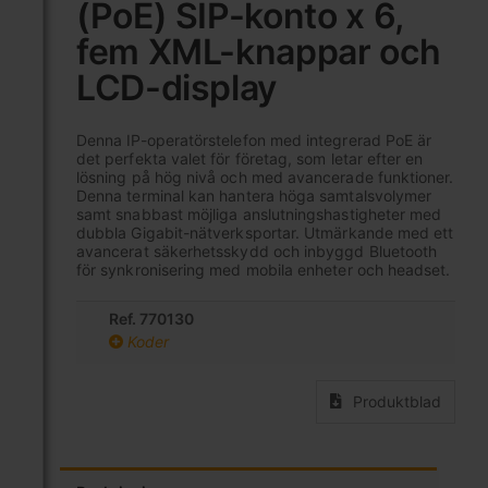
(PoE) SIP-konto x 6,
av
bildgalleriet
fem XML-knappar och
LCD-display
Denna IP-operatörstelefon med integrerad PoE är
det perfekta valet för företag, som letar efter en
lösning på hög nivå och med avancerade funktioner.
Denna terminal kan hantera höga samtalsvolymer
samt snabbast möjliga anslutningshastigheter med
dubbla Gigabit-nätverksportar. Utmärkande med ett
avancerat säkerhetsskydd och inbyggd Bluetooth
för synkronisering med mobila enheter och headset.
Ref. 770130
Koder
Produktblad