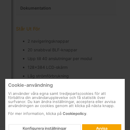
Dokumentation
Står Ut För
2 navigeringsknappar
20 snabbval BLF-knappar
Upp till 40 anslutningar per modul
128x384 LCD-skärm
Låg strömförbrukning
Cookie-användning
Kompatibel med PoE IP-operatörstelefon (ref.
770130)
Vi använder våra egna samt tredjepartscookies för att
förbättra din användarupplevelse och få statistik över
surfvanor. Du kan ändra inställningar, acceptera eller avvisa
användningen av cookies genom att klicka på nästa knapp.
För mer information, klicka på
Cookiepolicy
.
Konfigurera inställningar
Avvisa