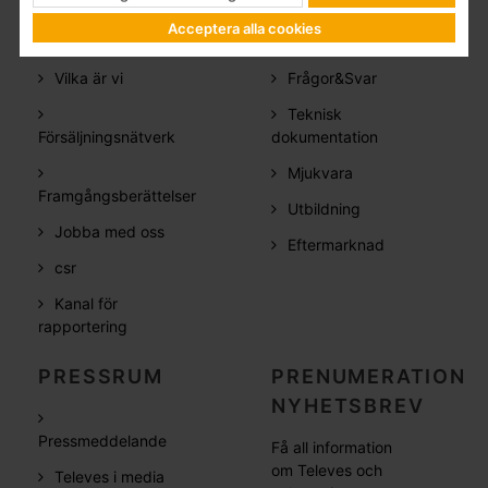
Acceptera alla cookies
FÖRETAG
SUPPORT
Vilka är vi
Frågor&Svar
Teknisk
Försäljningsnätverk
dokumentation
Mjukvara
Framgångsberättelser
Utbildning
Jobba med oss
Eftermarknad
csr
Kanal för
rapportering
PRESSRUM
PRENUMERATION
NYHETSBREV
Pressmeddelande
Få all information
om Televes och
Televes i media