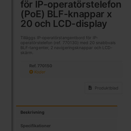
för IP-operatörstelefon
av
bildgalleriet
(PoE) BLF-knappar x
20 och LCD-display
Tilläggs IP-operatörstangentbord för IP-
operatörstelefon (ref. 770130) med 20 snabbvals
BLF-tangenter, 2 navigeringsknappar och LCD-
skärm.
Ref. 770150
Koder
Produktblad
Beskrivning
Specifikationer