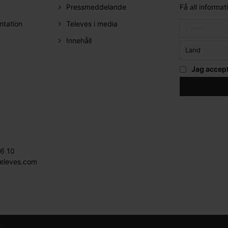
Pressmeddelande
Få all informa
ntation
Televes i media
Innehåll
Jag accep
36 10
televes.com