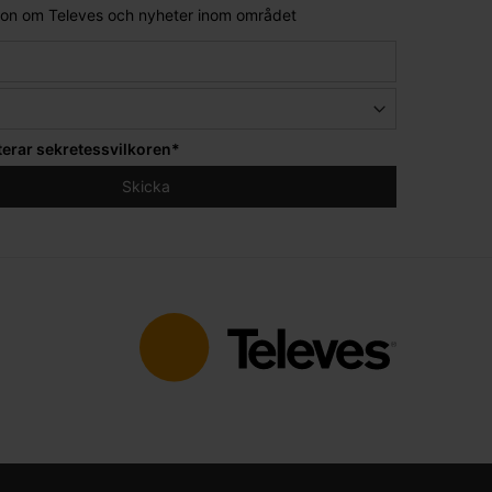
tion om Televes och nyheter inom området
terar
sekretessvilkoren
*