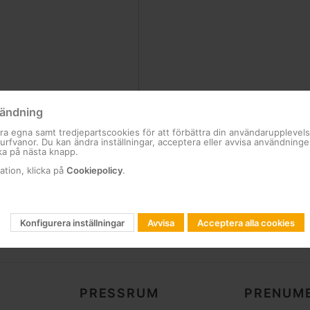
ändning
ra egna samt tredjepartscookies för att förbättra din användarupplevel
 surfvanor. Du kan ändra inställningar, acceptera eller avvisa användning
ka på nästa knapp.
ation, klicka på
Cookiepolicy
.
Konfigurera inställningar
Avvisa
Acceptera alla cookies
PRESSRUM
PRENUME