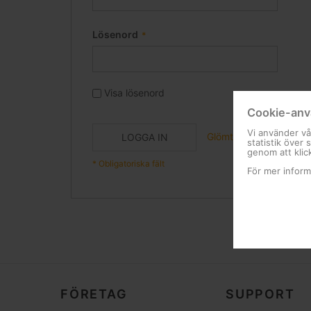
Lösenord
Visa lösenord
Cookie-anv
Vi använder vå
Glömt ditt lösenord?
LOGGA IN
statistik över
genom att klic
För mer inform
FÖRETAG
SUPPORT