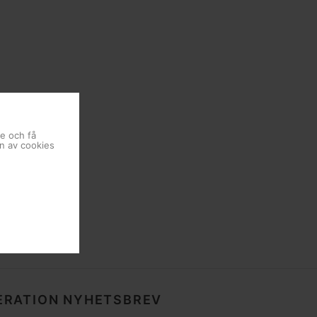
se och få
en av cookies
RATION NYHETSBREV