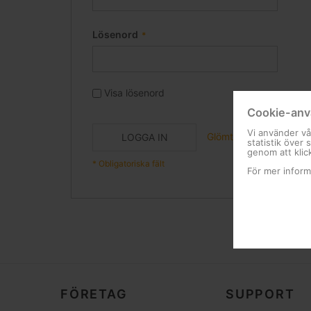
Lösenord
Visa lösenord
Cookie-anv
Vi använder vå
Glömt ditt lösenord?
LOGGA IN
statistik över
genom att klic
För mer inform
FÖRETAG
SUPPORT