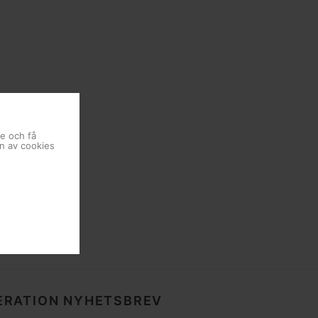
se och få
en av cookies
RATION NYHETSBREV