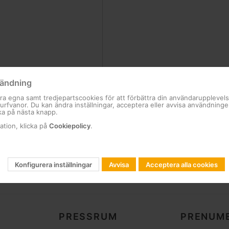
ändning
ra egna samt tredjepartscookies för att förbättra din användarupplevel
 surfvanor. Du kan ändra inställningar, acceptera eller avvisa användning
ka på nästa knapp.
ation, klicka på
Cookiepolicy
.
Konfigurera inställningar
Avvisa
Acceptera alla cookies
PRESSRUM
PRENUME