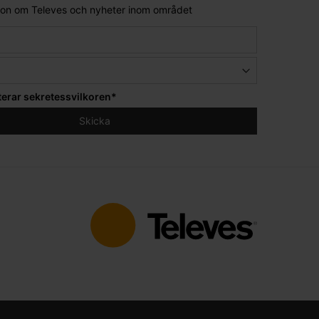
tion om Televes och nyheter inom området
terar
sekretessvilkoren
*