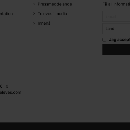
Pressmeddelande
Få all informa
ntation
Televes i media
Innehåll
Jag accep
36 10
televes.com