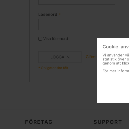
Lösenord
Visa lösenord
Cookie-anv
Vi använder vå
Glömt ditt lösenord?
LOGGA IN
statistik över
genom att klic
För mer inform
FÖRETAG
SUPPORT