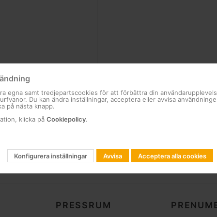
ändning
ra egna samt tredjepartscookies för att förbättra din användarupplevel
 surfvanor. Du kan ändra inställningar, acceptera eller avvisa användning
ka på nästa knapp.
ation, klicka på
Cookiepolicy
.
Konfigurera inställningar
Avvisa
Acceptera alla cookies
PRESSRUM
PRENUME