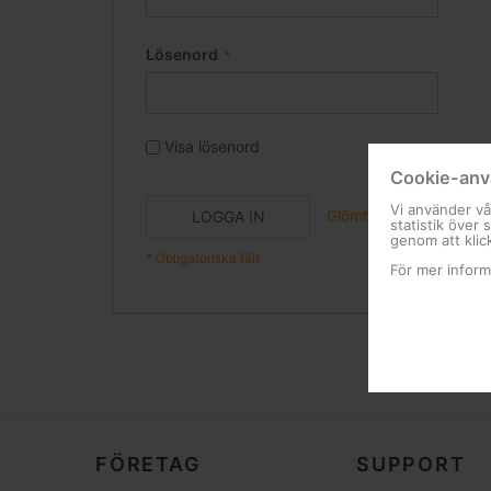
Lösenord
Visa lösenord
Cookie-anv
Vi använder vå
Glömt ditt lösenord?
LOGGA IN
statistik över
genom att klic
För mer inform
FÖRETAG
SUPPORT