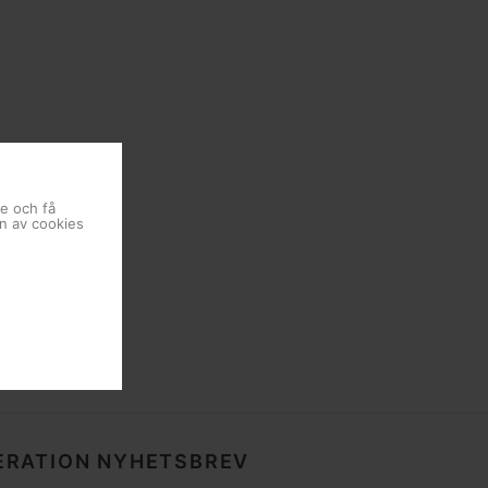
se och få
en av cookies
RATION NYHETSBREV