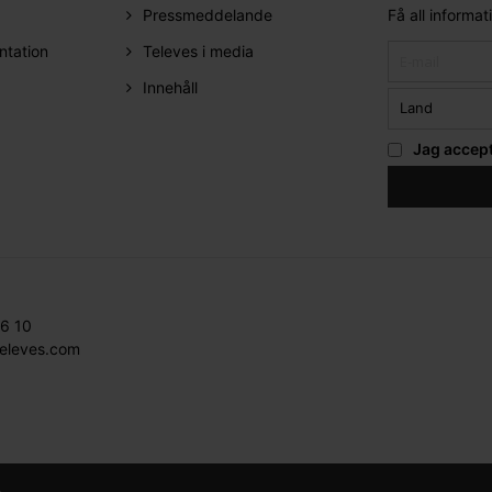
Pressmeddelande
Få all informa
ntation
Televes i media
Innehåll
Jag accep
36 10
televes.com