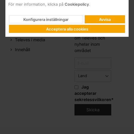
För mer information, klicka på
Cookiepolicy
.
PRESSRUM
PRENUMERATION
NYHETSBREV
Konfigurera inställningar
Avvisa
Acceptera alla cookies
Pressmeddelande
Få all information
om Televes och
Televes i media
nyheter inom
Innehåll
området
Jag
accepterar
sekretessvilkoren
*