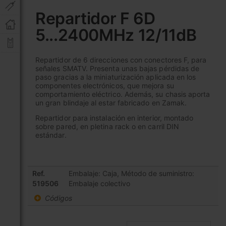
al
Repartidor F 6D
comienzo
5...2400MHz 12/11dB
de
la
galería
Repartidor de 6 direcciones con conectores F, para
de
señales SMATV. Presenta unas bajas pérdidas de
imágenes
paso gracias a la miniaturización aplicada en los
componentes electrónicos, que mejora su
comportamiento eléctrico. Además, su chasis aporta
un gran blindaje al estar fabricado en Zamak.
Repartidor para instalación en interior, montado
sobre pared, en pletina rack o en carril DIN
estándar.
Elementos
Ref.
Embalaje: Caja, Método de suministro:
de
519506
Embalaje colectivo
artículos
Códigos
agrupados