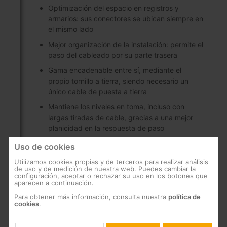
Optimización del espacio en registros y
armarios: sus conectores se ubican siempre en
el mismo lado
Mejor organización de la instalación: permite el
paso del cableado por su parte trasera
Gama encadenable entre sí, mediante el
propio tornillo a tierra, siendo necesario un
único cable de puesta a tierra
Mantiene los niveles en toma, incluso con
largas tiradas de cable, gracias a una mejor
planicidad en la respuesta de paso
Gran fiabilidad: fabricación en línea robotizada
Uso de cookies
con microcomponentes de última generación
Utilizamos cookies propias y de terceros para realizar análisis
de uso y de medición de nuestra web. Puedes cambiar la
Bajas pérdidas de paso
configuración, aceptar o rechazar su uso en los botones que
aparecen a continuación.
Gran blindaje (clase A), fabricado en Zamak
Para obtener más información, consulta nuestra
política de
Conectores F con mayor tramo de roscado,
cookies
.
para facilitar y asegurar su instalación en una
pletina rack