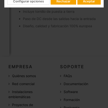
Configurar opciones
Rechazar
Aceptar
Montaje en interior
Incluye tornillo de puesta a tierra
Paso de DC desde las salidas hacia la entrada
Diseño, calidad y fabricación 100% europea
EMPRESA
SOPORTE
Quiénes somos
FAQs
Red comercial
Documentación
Instalaciones
Software
emblemáticas
Formación
Proyectos de
Postventa