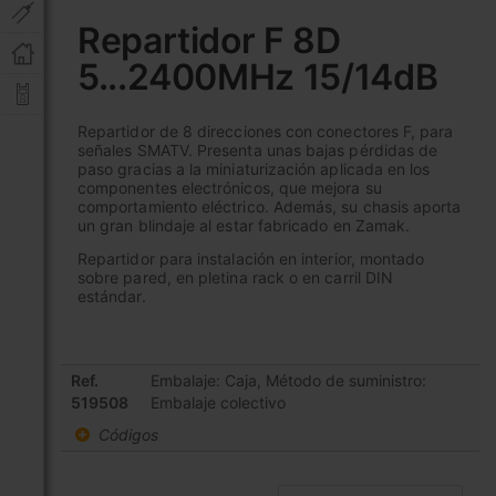
al
Repartidor F 8D
comienzo
5...2400MHz 15/14dB
de
la
galería
Repartidor de 8 direcciones con conectores F, para
de
señales SMATV. Presenta unas bajas pérdidas de
imágenes
paso gracias a la miniaturización aplicada en los
componentes electrónicos, que mejora su
comportamiento eléctrico. Además, su chasis aporta
un gran blindaje al estar fabricado en Zamak.
Repartidor para instalación en interior, montado
sobre pared, en pletina rack o en carril DIN
estándar.
Elementos
Ref.
Embalaje: Caja, Método de suministro:
de
519508
Embalaje colectivo
artículos
Códigos
agrupados