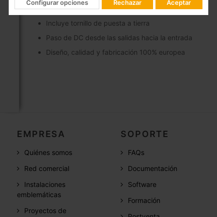
Configurar opciones
Rechazar
Aceptar
Montaje en interior
Incluye tornillo de puesta a tierra
Paso de DC desde las salidas hacia la entrada
Diseño, calidad y fabricación 100% europea
EMPRESA
SOPORTE
Quiénes somos
FAQs
Red comercial
Documentación
Instalaciones
Software
emblemáticas
Formación
Proyectos de
Postventa