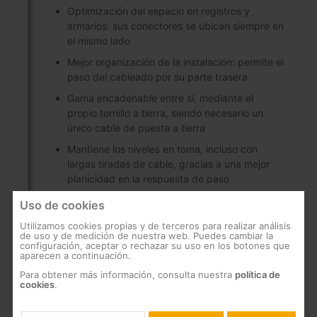
Optimización del espacio en registros y
armarios: sus conectores se ubican siempre en
el mismo lado
Mejor organización de la instalación: permite el
paso del cableado por su parte trasera
Gama encadenable entre sí, mediante el
propio tornillo a tierra, siendo necesario un
único cable de puesta a tierra
Mantiene los niveles en toma, incluso con
largas tiradas de cable, gracias a una mejor
planicidad en la respuesta de paso
Gran fiabilidad: fabricación en línea robotizada
Uso de cookies
con microcomponentes de última generación
Utilizamos cookies propias y de terceros para realizar análisis
de uso y de medición de nuestra web. Puedes cambiar la
Bajas pérdidas de paso
configuración, aceptar o rechazar su uso en los botones que
aparecen a continuación.
Gran blindaje (clase A), fabricado en Zamak
Para obtener más información, consulta nuestra
política de
Conectores F con mayor tramo de roscado,
cookies
.
para facilitar y asegurar su instalación en una
pletina rack