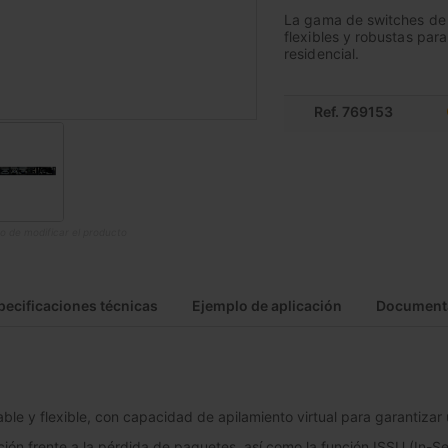
La gama de switches de 
flexibles y robustas pa
residencial.
Ref. 769153
o de modificar el producto
pecificaciones técnicas
Ejemplo de aplicación
Document
able y flexible, con capacidad de apilamiento virtual para garantizar
ción frente a la pérdida de paquetes, así como la función ISSU (In-