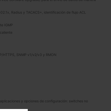
02.1x, Radius y TACACS+, identificación de flujo ACL
rte IGMP
caliente
 HTTP/HTTPS, SNMP v1/v2/v3 y RMON
 aplicaciones y opciones de configuración: switches no