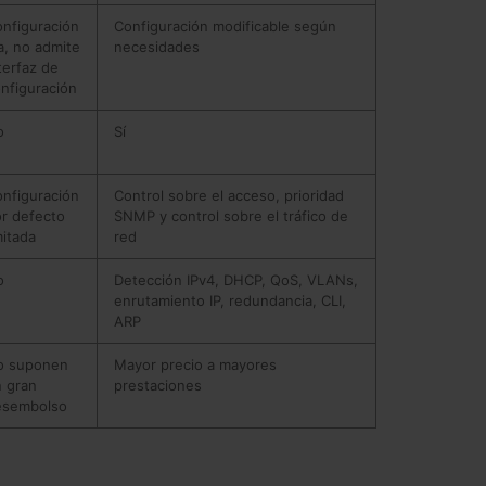
nfiguración
Configuración modificable según
ja, no admite
necesidades
terfaz de
nfiguración
o
Sí
nfiguración
Control sobre el acceso, prioridad
r defecto
SNMP y control sobre el tráfico de
mitada
red
o
Detección IPv4, DHCP, QoS, VLANs,
enrutamiento IP, redundancia, CLI,
ARP
o suponen
Mayor precio a mayores
 gran
prestaciones
esembolso