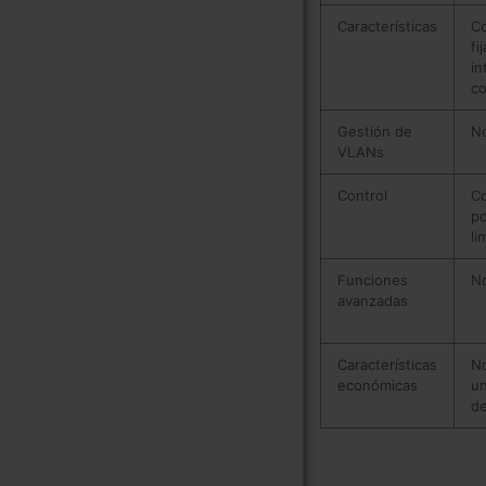
Características
Co
fi
in
co
Gestión de
N
VLANs
Control
Co
po
li
Funciones
N
avanzadas
Características
N
económicas
un
d