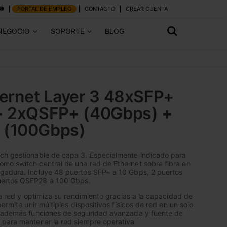
PORTAL DE EMPLEO
CONTACTO
CREAR CUENTA
NEGOCIO
SOPORTE
BLOG
ernet Layer 3 48xSFP+
+ 2xQSFP+ (40Gbps) +
 (100Gbps)
ch gestionable de capa 3. Especialmente indicado para
mo switch central de una red de Ethernet sobre fibra en
gadura. Incluye 48 puertos SFP+ a 10 Gbps, 2 puertos
ertos QSFP28 a 100 Gbps.
la red y optimiza su rendimiento gracias a la capacidad de
permite unir múltiples dispositivos físicos de red en un solo
a además funciones de seguridad avanzada y fuente de
 para mantener la red siempre operativa