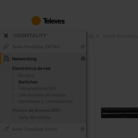
Ir
al
contenido
HOSPITALITY
Switch Ethernet 
Inicio
Serie FibreData (GPON)
Saltar
Networking
al
Electrónica de red
final
Routers
de
Switches
la
Transceptores SFP
galería
Conversores de medios
de
Servidores y controladoras
imágenes
Puntos de Acceso WiFi
Serie WaveData
Serie CoaxData (G.hn)