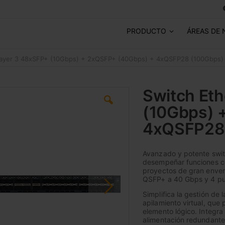
PRODUCTO
ÁREAS DE 
Layer 3 48xSFP+ (10Gbps) + 2xQSFP+ (40Gbps) + 4xQSFP28 (100Gbps)
Switch Eth
(10Gbps) 
4xQSFP28
Avanzado y potente swit
desempeñar funciones co
proyectos de gran enver
QSFP+ a 40 Gbps y 4 pu
Simplifica la gestión de 
apilamiento virtual, que 
elemento lógico. Integr
alimentación redundante