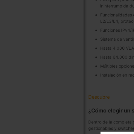
ininterrumpida du
Funcionalidades 
L2/L3/L4, protec
Funciones IPv4/I
Sistema de venti
Hasta 4.000 VLA
Hasta 64.000 di
Múltiples opcion
Instalación en ra
Descubre
¿Cómo elegir un 
Dentro de la completa 
gestionables y switche