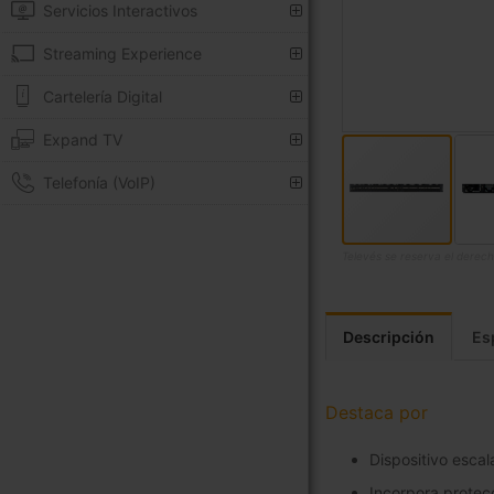
Servicios Interactivos
Streaming Experience
Cartelería Digital
Expand TV
Telefonía (VoIP)
Televés se reserva el derech
Saltar
al
comienzo
Descripción
Es
de
la
galería
Destaca por
de
imágenes
Dispositivo escal
Incorpora protec