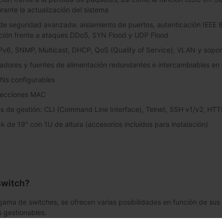
rante la actualización del sistema
de seguridad avanzada: aislamiento de puertos, autenticación IEEE 8
ción frente a ataques DDoS, SYN Flood y UDP Flood
Pv6, SNMP, Multicast, DHCP, QoS (Quality of Service), VLAN y sopo
ladores y fuentes de alimentación redundantes e intercambiables en 
Ns configurables
recciones MAC
es de gestión: CLI (Command Line Interface), Telnet, SSH v1/v2,
ck de 19" con 1U de altura (accesorios incluidos para instalación)
switch?
gama de switches, se ofrecen varias posibilidades en función de sus
s gestionables.