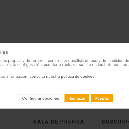
kies
?
kies propias y de terceros para realizar análisis de uso y de medición d
mbiar la configuración, aceptar o rechazar su uso en los botones que
más información, consulta nuestra
política de cookies
.
Configurar opciones
Rechazar
Aceptar
SALA DE PRENSA
SUSCRIP