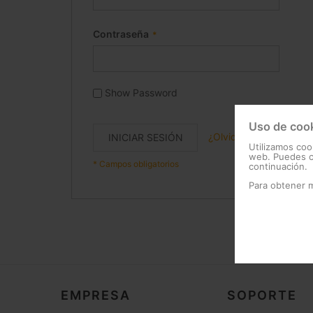
Contraseña
Show Password
Uso de coo
¿Olvidó su contraseña
INICIAR SESIÓN
Utilizamos coo
web. Puedes ca
continuación.
Para obtener 
EMPRESA
SOPORTE