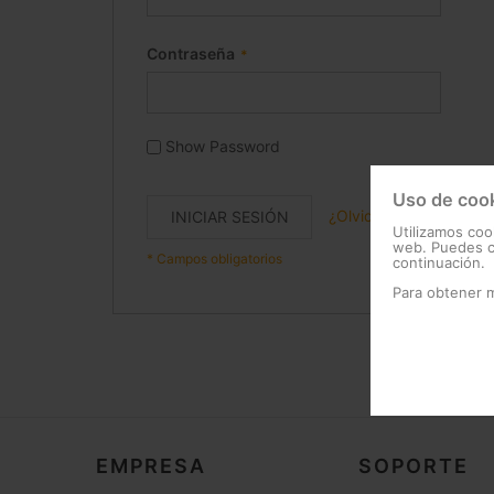
Contraseña
Show Password
Uso de coo
¿Olvidó su contraseña
INICIAR SESIÓN
Utilizamos coo
web. Puedes ca
continuación.
Para obtener 
EMPRESA
SOPORTE