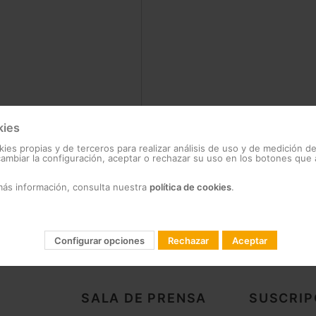
kies
?
kies propias y de terceros para realizar análisis de uso y de medición d
mbiar la configuración, aceptar o rechazar su uso en los botones que
más información, consulta nuestra
política de cookies
.
Configurar opciones
Rechazar
Aceptar
SALA DE PRENSA
SUSCRIP