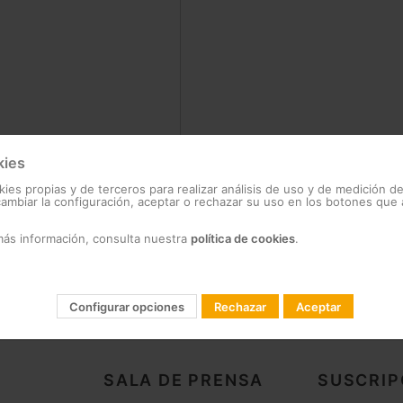
kies
?
kies propias y de terceros para realizar análisis de uso y de medición d
mbiar la configuración, aceptar o rechazar su uso en los botones que
más información, consulta nuestra
política de cookies
.
Configurar opciones
Rechazar
Aceptar
SALA DE PRENSA
SUSCRIP