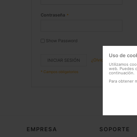
Contraseña
Show Password
Uso de coo
¿Olvidó su contraseña
INICIAR SESIÓN
Utilizamos coo
web. Puedes ca
continuación.
Para obtener 
EMPRESA
SOPORTE