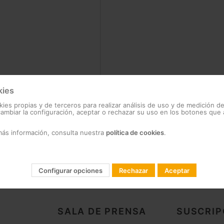
kies
?
kies propias y de terceros para realizar análisis de uso y de medición d
mbiar la configuración, aceptar o rechazar su uso en los botones que
más información, consulta nuestra
política de cookies
.
Configurar opciones
Rechazar
Aceptar
SALA DE PRENSA
SUSCRIP