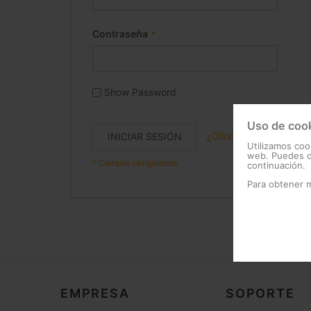
Contraseña
Show Password
Uso de coo
¿Olvidó su contraseña
INICIAR SESIÓN
Utilizamos coo
web. Puedes ca
continuación.
Para obtener 
EMPRESA
SOPORTE