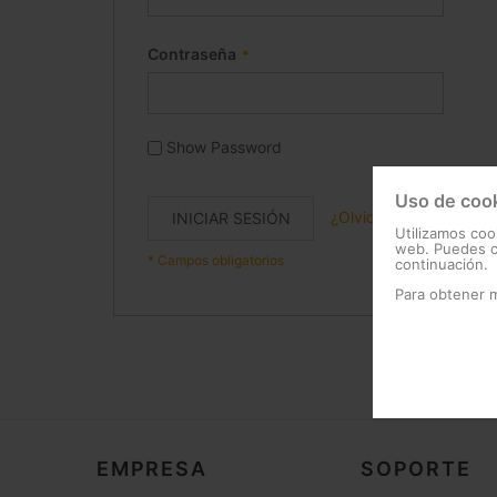
Contraseña
Show Password
Uso de coo
¿Olvidó su contraseña
INICIAR SESIÓN
Utilizamos coo
web. Puedes ca
continuación.
Para obtener 
EMPRESA
SOPORTE