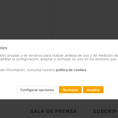
kies
?
kies propias y de terceros para realizar análisis de uso y de medición d
mbiar la configuración, aceptar o rechazar su uso en los botones que
más información, consulta nuestra
política de cookies
.
Configurar opciones
Rechazar
Aceptar
SALA DE PRENSA
SUSCRIP