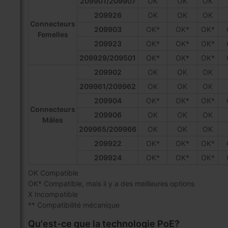
209901/209907
OK
OK
OK
209926
OK
OK
OK
Connecteurs
209903
OK*
OK*
OK*
Femelles
209923
OK*
OK*
OK*
209929/209501
OK*
OK*
OK*
209902
OK
OK
OK
209961/209962
OK
OK
OK
209904
OK*
OK*
OK*
Connecteurs
209906
OK
OK
OK
Mâles
209965/209966
OK
OK
OK
209922
OK*
OK*
OK*
209924
OK*
OK*
OK*
OK Compatible
OK* Compatible, mais il y a des meilleures options
X Incompatible
** Compatibilité mécanique
Qu'est-ce que la technologie PoE?