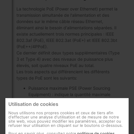
La technologie PoE (Power over Ethernet) permet la
transmission simultanée de l'alimentation et des
données sur le même câble réseau Ethernet,
éliminant ainsi le besoin d'alimentations séparées. Il
existe actuellement trois normes principales : IEEE
802.3af (PoE), IEEE 802.3at (PoE+) et IEEE 802.3bt
(PoE++/4PPoE).
Ce dernier définit deux types supplémentaires (Type
3 et Type 4) avec des niveaux de puissance plus
élevés, soit quatre niveaux PoE au total.
Les trois aspects qui différencient les différents
types de PoE sont les suivants:
Puissance maximale PSE (Power Sourcing
Equipment) : indique la quantité maximale
d'énergie électrique qui peut être fournie par
Utilisation de cookies
un équipement via le câble Ethernet.
Nous utilisons nos propres cookies et ceux de tiers afin
Puissance pour le PD (Powered Device) : Il
d'effectuer une analyse d'utilisation et de mesure de notre
site web, vous pouvez modifier les paramètres, accepter ou
s'agit de la puissance électrique que peut
refuser leur utilisation en cliquant sur le boutons ci-dessous.
recevoir l'appareil alimenté par le câble.
Pour en savoir plus, consultez notre
politique de cookies
.