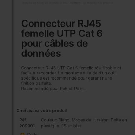
Televés se réserve le droit à tout moment de modifier le produit
Skip
to
Connecteur RJ45
the
femelle UTP Cat 6
beginning
of
pour câbles de
the
images
données
gallery
Connecteur RJ45 UTP Cat 6 femelle réutilisable et
facile à raccorder. Le montage à l'aide d'un outil
spécifique est recommandé pour garantir une
finition parfaite.
Recommandé pour PoE et PoE+.
Choisissez votre produit
Articles
Réf.
Couleur: Blanc, Modes de livraison: Boite en
du
209901
plastique (15 unités)
produit
Codes