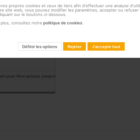
 nos propres cookies et ceux de tiers afin d'effectuer une analyse d'util
e site web, vous pouvez modifier les paramètres, accepter ou refuser 
fibre optique Jusqu'à 24
cliquant sur le boutons ci-dessous.
 plus, consultez notre
politique de cookies
.
le pour fibre optique (multi
ansitions femelle-femelle, ABS
Définir les options
Rejeter
J'accepte tout
 pour installation sur rail DIN
ct pour fibre optique Jusqu'à