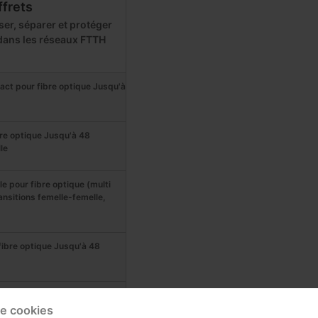
ffrets
er, séparer et protéger
 dans les réseaux FTTH
ct pour fibre optique Jusqu'à
bre optique Jusqu'à 48
le
le pour fibre optique (multi
ansitions femelle-femelle,
fibre optique Jusqu'à 48
nal pour fibre optique Jusqu'à
de cookies