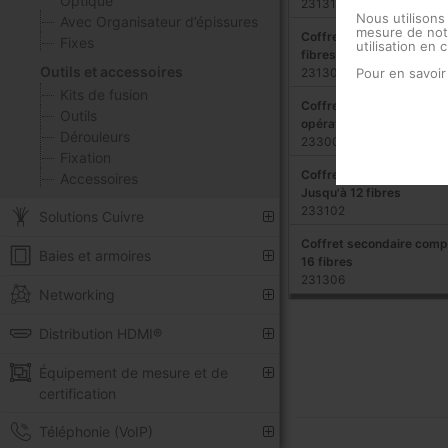
Optique
231310
Nous utilisons
Avec Organisateur d’épissures
mesure de notr
Coffret secondaire pour 
Fixes
utilisation en 
fibres
Outils et accessoires
Pour en savoir
231303
Kits de fusion
Coffret principal empilab
Outils
opérateur) Jusqu'à 48 tr
Dérouleurs
233004
Fixation
Coffret pour fibre optique
Accessoires
Jusqu'à 12 fibres
233102
Solutions Cuivre
Coffret secondaire compa
Baies et armoires
16 fibres
231306
Networking
Distribution HDMI®
Équipement de mesure et de
certification
Téléphonie (VoIP)