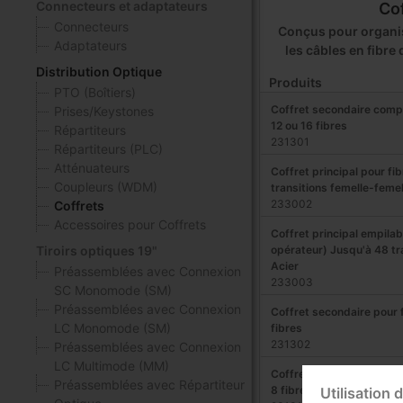
Connecteurs et adaptateurs
Co
Connecteurs
Conçus pour organis
Adaptateurs
les câbles en fibre
Distribution Optique
Produits
PTO (Boîtiers)
Coffret secondaire compa
Prises/Keystones
12 ou 16 fibres
Répartiteurs
231301
Répartiteurs (PLC)
Atténuateurs
Coffret principal pour fi
Coupleurs (WDM)
transitions femelle-femel
233002
Coffrets
Accessoires pour Coffrets
Coffret principal empilab
opérateur) Jusqu'à 48 tr
Tiroirs optiques 19"
Acier
Préassemblées avec Connexion
233003
SC Monomode (SM)
Préassemblées avec Connexion
Coffret secondaire pour 
LC Monomode (SM)
fibres
231302
Préassemblées avec Connexion
LC Multimode (MM)
Coffret secondaire termi
Préassemblées avec Répartiteur
8 fibres
Utilisation 