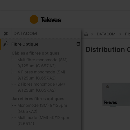
Allez
au
contenu
DATACOM
DATACOM
Fi
Accueil
Fibre Optique
Distribution
Câbles à fibres optiques
Multifibre monomode (SM)
9/125μm (G.657.A2)
4 Fibres monomode (SM)
9/125μm (G.657.A2)
2 Fibres monomode (SM)
9/125μm (G.657.A2)
Jarretières fibres optiques
Monomode (SM) 9/125μm
(G.657.A2)
Multimode (MM) 50/125μm
(G.651.1)