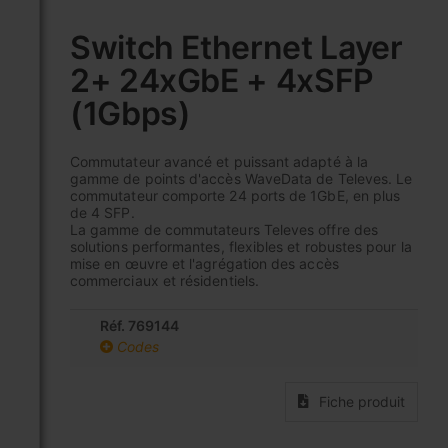
Skip
to
Switch Ethernet Layer
the
2+ 24xGbE + 4xSFP
beginning
of
(1Gbps)
the
images
gallery
Commutateur avancé et puissant adapté à la
gamme de points d'accès WaveData de Televes. Le
commutateur comporte 24 ports de 1GbE, en plus
de 4 SFP.
La gamme de commutateurs Televes offre des
solutions performantes, flexibles et robustes pour la
mise en œuvre et l'agrégation des accès
commerciaux et résidentiels.
Réf. 769144
Codes
Fiche produit