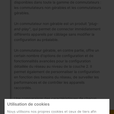
disponibles dans toute la gamme de commutateurs :
les commutateurs non gérables et les commutateurs
gérables.
Un commutateur non gérable est un produit
"plug-
and-play"
, qui permet de connecter immédiatement
différents appareils par câblage sans modifier la
configuration au préalable.
Un commutateur gérable, en contre partie, offre un
certain nombre d'options de configuration et de
fonctionnalités avancées pour la configuration
détaillée du réseau au niveau de la couche 2. Il
permet également de personnaliser la configuration
en fonction des besoins du réseau, de surveiller les
performances et de contrôler les appareils
raccordés.
Une comparaison des caractéristiques de chacun
d'entre eux est présentée ci-dessous :
Utilisation de cookies
Nous utilisons nos propres cookies et ceux de tiers afin