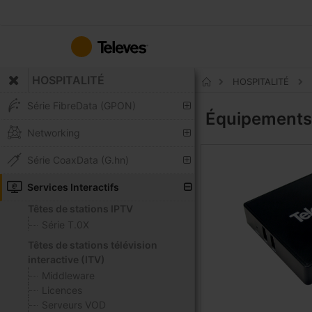
Allez
au
contenu
HOSPITALITÉ
HOSPITALITÉ
Accueil
Série FibreData (GPON)
Équipements
Networking
Série CoaxData (G.hn)
Services Interactifs
Têtes de stations IPTV
Série T.0X
Têtes de stations télévision
interactive (ITV)
Middleware
Licences
Serveurs VOD