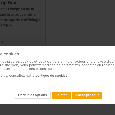
Top Box
t la réception de la
ue interactive, de la
des supports d'affichage
érique.
s V2
de cookies
2
 nos propres cookies et ceux de tiers afin d'effectuer une analyse d'util
e site web, vous pouvez modifier les paramètres, accepter ou refuser 
cliquant sur le boutons ci-dessous.
 plus, consultez notre
politique de cookies
.
Définir les options
Rejeter
J'accepte tout