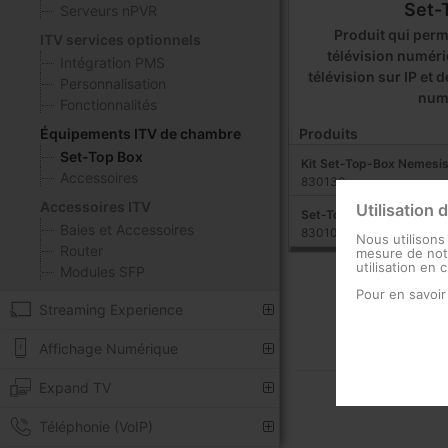
Set-
Serveurs nPVR
Produit qui perme
ITV services optionnels
télévision numériq
Intégration PMS
télévision sur IP et 
Personnalisation
num
Fonctionnalités
Produits
Équipements ITV de chambre
Set-Top Box
Kit Set-Top-Box Nemesi
Accessoires
830130
Accessoires ITV
Utilisation 
Set-Top-Box Nemesis V
Baies et Accessoires
830108
Nous utilisons
Router
mesure de notr
utilisation en 
Modules SFP
Pour en savoir
Streaming Experience
Affichage Numérique
Expand TV
Téléphonie (VoIP)