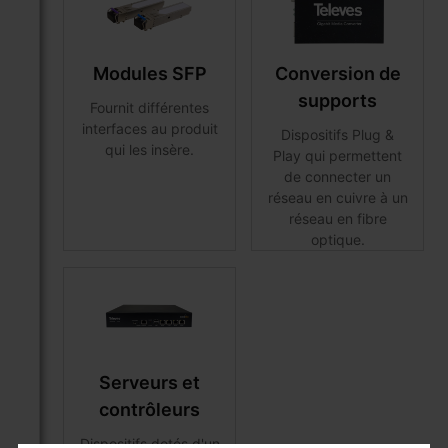
Modules SFP
Conversion de
supports
Fournit différentes
interfaces au produit
Dispositifs Plug &
qui les insère.
Play qui permettent
de connecter un
réseau en cuivre à un
réseau en fibre
optique.
Serveurs et
contrôleurs
Dispositifs dotés d'un