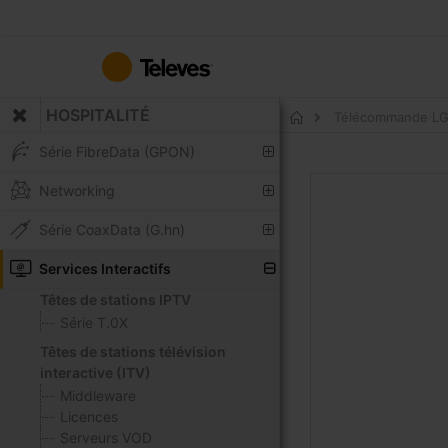
Allez
au
contenu
HOSPITALITÉ
Télécommande L
Accueil
Série FibreData (GPON)
Skip
Networking
to
the
Série CoaxData (G.hn)
end
of
Services Interactifs
the
Têtes de stations IPTV
images
Série T.0X
gallery
Têtes de stations télévision
interactive (ITV)
Middleware
Licences
Serveurs VOD