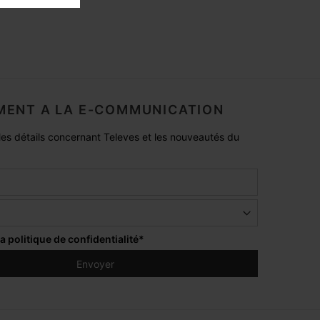
ENT A LA E-COMMUNICATION
es détails concernant Televes et les nouveautés du
la
politique de confidentialité
*