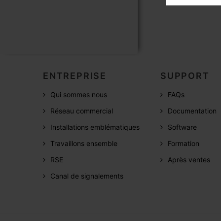
ENTREPRISE
SUPPORT
Qui sommes nous
FAQs
Réseau commercial
Documentation
Installations emblématiques
Software
Travaillons ensemble
Formation
RSE
Après ventes
Canal de signalements