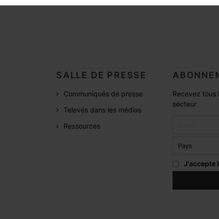
SALLE DE PRESSE
ABONNEM
Communiqués de presse
Recevez tous l
secteur
Televés dans les médias
Ressources
J'accepte 