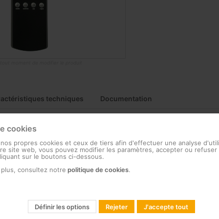
à tout moment de modifier le produit
actéristiques techniques
Documentation
de cookies
 nos propres cookies et ceux de tiers afin d'effectuer une analyse d'util
e site web, vous pouvez modifier les paramètres, accepter ou refuser 
R ergonomique
cliquant sur le boutons ci-dessous.
 plus, consultez notre
politique de cookies
.
lète de la base de données des codes TV
ur les codes IR TV et vert pour les codes IR STB
Définir les options
Rejeter
J'accepte tout
les téléviseurs LG ou Samsung