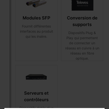
Modules SFP
Conversion de
supports
Fournit différentes
interfaces au produit
Dispositifs Plug &
qui les insère.
Play qui permettent
de connecter un
réseau en cuivre à un
réseau en fibre
optique.
Serveurs et
contrôleurs
Dispositifs dotés d'un