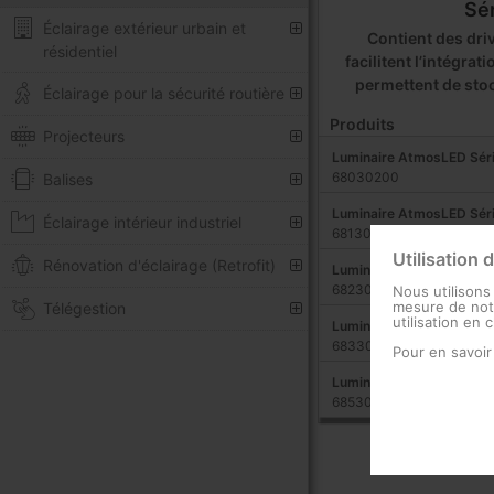
Sé
Éclairage extérieur urbain et
Contient des driv
résidentiel
facilitent l’intégrat
permettent de sto
Éclairage pour la sécurité routière
Produits
Projecteurs
Luminaire AtmosLED Sér
68030200
Balises
Luminaire AtmosLED Sér
Éclairage intérieur industriel
68130200
Utilisation 
Rénovation d'éclairage (Retrofit)
Luminaire AtmosLED Sér
68230200
Nous utilisons
mesure de notr
Télégestion
utilisation en 
Luminaire AtmosLED Sér
68330200
Pour en savoir
Luminaire AtmosLED Sér
68530200