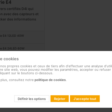
rie E4
ers certifiés D4i qui
ion avec des capteurs et
cker des informations
ie E4 12LED 40W
ie E4 24LED 60W
de cookies
ie E4 36LED 77W
 nos propres cookies et ceux de tiers afin d'effectuer une analyse d'util
e site web, vous pouvez modifier les paramètres, accepter ou refuser 
cliquant sur le boutons ci-dessous.
ie E4 48LED 109W
 plus, consultez notre
politique de cookies
.
ie E4 72LED 148W
Définir les options
Rejeter
J'accepte tout