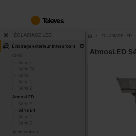
Allez
au
contenu
ÉCLAIRAGE LED
ÉCLAIRAGE LED
Accueil
Éclairage extérieur Interurbain
AtmosLED
Sé
CIES
Série E
Série E4
Série T
Série N
Série Z
AtmosLED
Série E
Série E4
Série N
Série Z
Accessoires