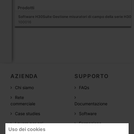
Prodotti
Software H30Suite Gestione misuratori di campo della serie H30
100016
AZIENDA
SUPPORTO
Chi siamo
FAQs
Rete
commerciale
Documentazione
Case studies
Software
Lavora per noi
Formazione
Uso dei cookies
CSR
Postvendita