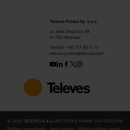
Televes Polska Sp. z o.o.
ul. Jana Długosza 48
51-162 Wrocław
Telefon: +48 717 90 11 15
televes.polska@televes.com
©
2026
TELEVÉS S.A.U.
WSZYSTKIE PRAWA ZASTRZEŻONE
Polityka prywatności ·
Nota prawna
· Polityką plików cookie
·