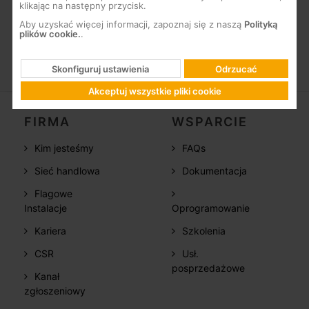
Kolor szary (RAL 7035)
klikając na następny przycisk.
Aby uzyskać więcej informacji, zapoznaj się z naszą
Polityką
plików cookie.
.
Skonfiguruj ustawienia
Odrzucać
Akceptuj wszystkie pliki cookie
FIRMA
WSPARCIE
Kim jesteśmy
FAQs
Sieć handlowa
Dokumentacja
Flagowe
Instalacje
Oprogramowanie
Kariera
Szkolenia
CSR
Usł.
posprzedażowe
Kanał
zgłoszeniowy