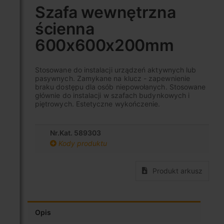
na
Szafa wewnętrzna
początek
ścienna
galerii
600x600x200mm
Stosowane do instalacji urządzeń aktywnych lub
pasywnych. Zamykane na klucz - zapewnienie
braku dostępu dla osób niepowołanych. Stosowane
głównie do instalacji w szafach budynkowych i
piętrowych. Estetyczne wykończenie.
Nr.Kat. 589303
Kody produktu
Produkt arkusz
Opis